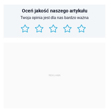
Oceń jakość naszego artykułu
Twoja opinia jest dla nas bardzo ważna
REKLAMA