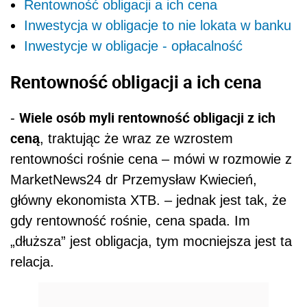
Rentowność obligacji a ich cena
Inwestycja w obligacje to nie lokata w banku
Inwestycje w obligacje - opłacalność
Rentowność obligacji a ich cena
Wiele osób myli rentowność obligacji z ich
-
ceną
, traktując że wraz ze wzrostem
rentowności rośnie cena – mówi w rozmowie z
MarketNews24 dr Przemysław Kwiecień,
główny ekonomista XTB. – jednak jest tak, że
gdy rentowność rośnie, cena spada.
Im
„dłuższa” jest obligacja, tym mocniejsza jest ta
relacja.