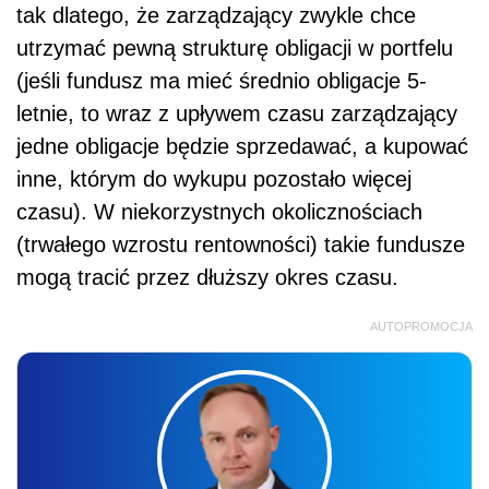
tak dlatego, że zarządzający zwykle chce
utrzymać pewną strukturę obligacji w portfelu
(jeśli fundusz ma mieć średnio obligacje 5-
letnie, to wraz z upływem czasu zarządzający
jedne obligacje będzie sprzedawać, a kupować
inne, którym do wykupu pozostało więcej
czasu). W niekorzystnych okolicznościach
(trwałego wzrostu rentowności) takie fundusze
mogą tracić przez dłuższy okres czasu.
AUTOPROMOCJA