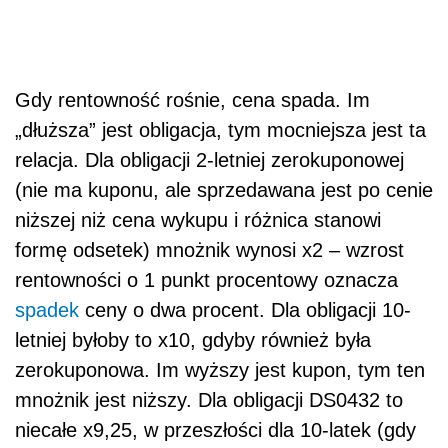
Gdy rentowność rośnie, cena spada.
Im
„dłuższa” jest obligacja, tym mocniejsza jest ta
relacja. Dla obligacji 2-letniej zerokuponowej
(nie ma kuponu, ale sprzedawana jest po cenie
niższej niż cena wykupu i różnica stanowi
formę odsetek) mnożnik wynosi x2 – wzrost
rentowności o 1 punkt procentowy oznacza
spadek
ceny o dwa procent. Dla obligacji 10-
letniej byłoby to x10, gdyby również była
zerokuponowa. Im wyższy jest kupon, tym ten
mnożnik jest niższy. Dla obligacji DS0432 to
niecałe x9,25, w przeszłości dla 10-latek (gdy