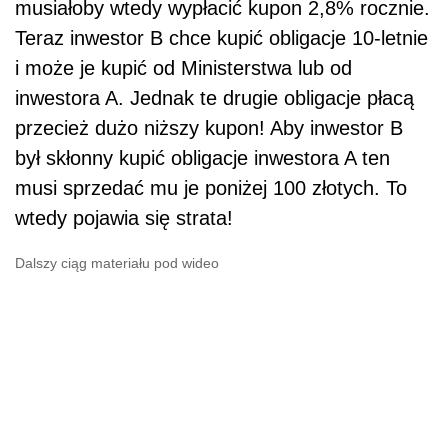
musiałoby wtedy wypłacić kupon 2,8% rocznie.
Teraz inwestor B chce kupić obligacje 10-letnie
i może je kupić od Ministerstwa lub od
inwestora A. Jednak te drugie obligacje płacą
przecież dużo niższy kupon! Aby inwestor B
był skłonny kupić obligacje inwestora A ten
musi sprzedać mu je poniżej 100 złotych. To
wtedy pojawia się strata!
Dalszy ciąg materiału pod wideo