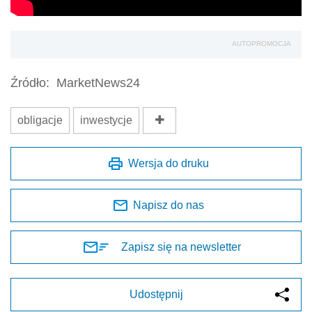
AUTOPROMOCJA
Źródło:
MarketNews24
obligacje
inwestycje
Wersja do druku
Napisz do nas
Zapisz się na newsletter
Udostępnij