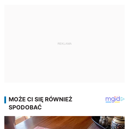
REKLAMA