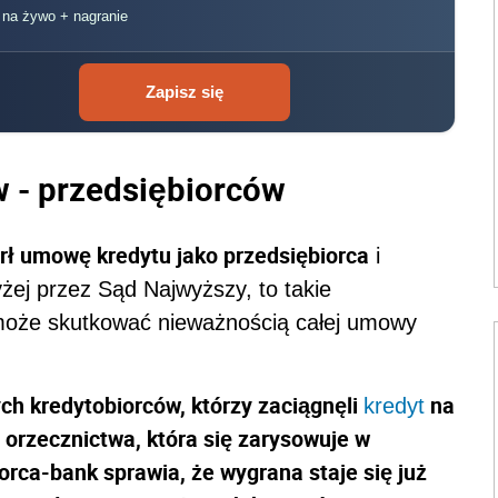
, na żywo + nagranie
Zapisz się
w - przedsiębiorców
arł umowę kredytu jako przedsiębiorca
i
ej przez Sąd Najwyższy, to takie
może skutkować nieważnością całej umowy
ch kredytobiorców, którzy zaciągnęli
na
kredyt
a orzecznictwa, która się zarysowuje w
rca-bank sprawia, że wygrana staje się już