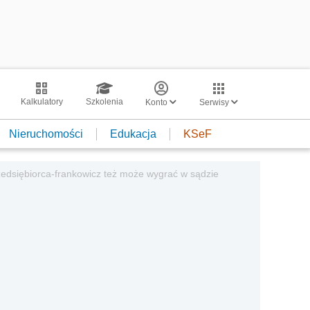
Kalkulatory
Szkolenia
Konto
Serwisy
Nieruchomości
Edukacja
KSeF
zedsiębiorca-frankowicz też może wygrać w sądzie