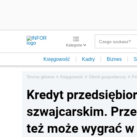
Kategorie
Księgowość
Kadry
Biznes
S
»
»
»
Strona główna
Księgowość
Obrót gospodarczy
Fi
Kredyt przedsiębio
szwajcarskim. Prze
też może wygrać w