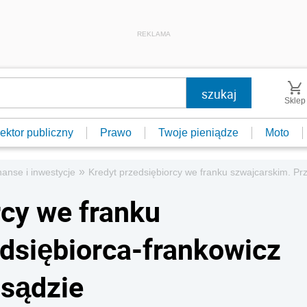
REKLAMA
Sklep
ektor publiczny
Prawo
Twoje pieniądze
Moto
»
nanse i inwestycje
Kredyt przedsiębiorcy we franku szwajcarskim. Pr
rcy we franku
dsiębiorca-frankowicz
 sądzie