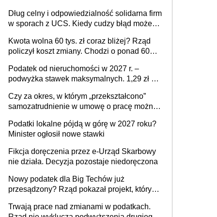
Dług celny i odpowiedzialność solidarna firm
w sporach z UCS. Kiedy cudzy błąd może
stać się Twoim problemem
Kwota wolna 60 tys. zł coraz bliżej? Rząd
policzył koszt zmiany. Chodzi o ponad 60
mld zł
Podatek od nieruchomości w 2027 r. –
podwyżka stawek maksymalnych. 1,29 zł za
1 m2 mieszkania, 36,49 zł za 1 m2
Czy za okres, w którym „przekształcono”
budynków i lokali związanych z
samozatrudnienie w umowę o pracę można
prowadzeniem działalności gospodarczej
wystawić faktury korygujące? Rozwiązanie
Podatki lokalne pójdą w górę w 2027 roku?
umowy cywilnoprawnej jedynym
Minister ogłosił nowe stawki
racjonalnym wyjściem
Fikcja doręczenia przez e-Urząd Skarbowy
nie działa. Decyzja pozostaje niedoręczona
Nowy podatek dla Big Techów już
przesądzony? Rząd pokazał projekt, który
może zmienić zasady gry w Polsce
Trwają prace nad zmianami w podatkach.
Rząd nie wyklucza podwyższenia drugiego