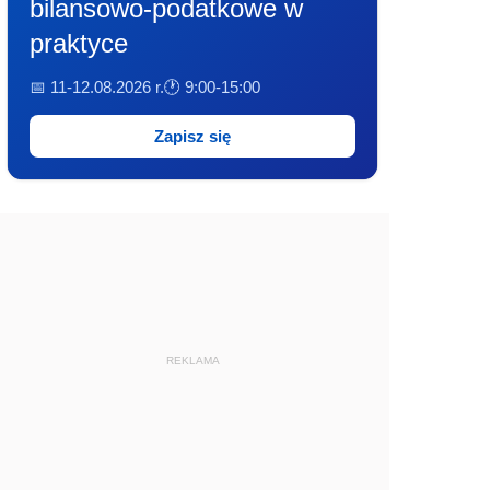
bilansowo-podatkowe w
praktyce
📅 11-12.08.2026 r.
🕐 9:00-15:00
Zapisz się
REKLAMA