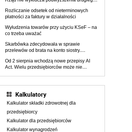
progu PIT
Rozliczanie odsetek od nieterminowych
płatności za faktury w działalności
Wyłudzenia towarów przy użyciu KSeF – na
co trzeba uważać
Skarbówka zdecydowała w sprawie
przelewów od brata na konto siostry.
Pieniądze z emerytury mamy wyglądały jak
Od 2 sierpnia wchodzą nowe przepisy AI
darowizna, ale podatku jednak nie będzie
Act. Wielu przedsiębiorców może nie
wiedzieć, że dotyczą także ich
Kalkulatory
Kalkulator składki zdrowotnej dla
przedsiębiorcy
Kalkulator dla przedsiębiorców
Kalkulator wynagrodzeń