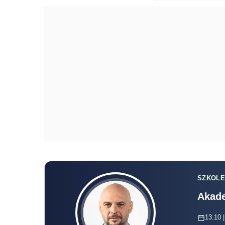
SZKOLE
Akade
13.10 |