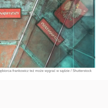
iębiorca-frankowicz też może wygrać w sądzie
/
Shutterstock