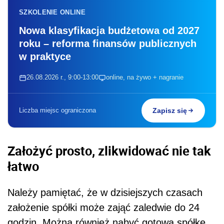
SZKOLENIE ONLINE
Nowa klasyfikacja budżetowa od 2027
roku – reforma finansów publicznych
w praktyce
26.08.2026 r., 9:00-13:00
online, na żywo + nagranie
Liczba miejsc ograniczona
Zapisz się
Założyć prosto, zlikwidować nie tak
łatwo
Należy pamiętać, że w dzisiejszych czasach
założenie spółki może zająć zaledwie do 24
godzin. Można również nabyć gotową spółkę,