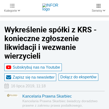
Kategorie
Serwisy
Wykreślenie spółki z KRS -
konieczne zgłoszenie
likwidacji i wezwanie
wierzycieli
Subskrybuj nas na Youtube
Dołącz do ekspertów
Zapisz się na newsletter
16 lipca 2019, 11:18
Kancelaria Prawna Skarbiec
Kancelaria Prawna Skarbiec świadczy doradztwo
prawne z zakresu prawa podatkowego,