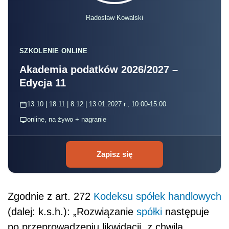
Radosław Kowalski
SZKOLENIE ONLINE
Akademia podatków 2026/2027 –
Edycja 11
13.10 | 18.11 | 8.12 | 13.01.2027 r., 10:00-15:00
online, na żywo + nagranie
Zapisz się
Zgodnie z art. 272
Kodeksu spółek handlowych
(dalej: k.s.h.): „Rozwiązanie
spółki
następuje
po przeprowadzeniu likwidacji, z chwilą