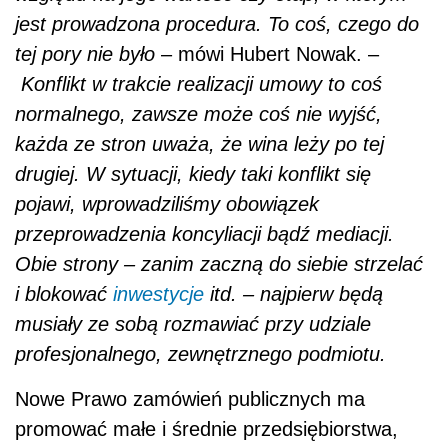
i blokować
inwestycje
itd. – najpierw będą
musiały ze sobą rozmawiać przy udziale
profesjonalnego, zewnętrznego podmiotu.
Nowe Prawo zamówień publicznych ma
promować małe i średnie przedsiębiorstwa,
które stanowią ponad 90 proc. polskiego
rynku. Ich potencjał jest jednak
nieproporcjonalny do udziału w wartym blisko
290 mld zł rynku zamówień publicznych.
Nowelizacja ma też m.in. przyczynić się do
zwiększenia liczby firm startujących
w przetargach. W ubiegłym roku
w zamówieniach o wartości poniżej progów
UE
średnia liczba ofert składanych podczas