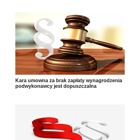
podwykonawcy jest dopuszczalna
Członek zarządu wykonujący wiążące
polecenia spółki dominującej będzie
zwolniony z odpowiedzialności cywilnej i
karnej
AUTOPROMOCJA