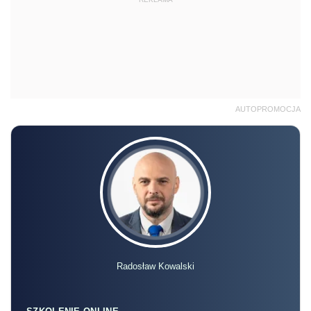
Radosław Kowalski
SZKOLENIE ONLINE
Akademia podatków 2026/2027 –
Edycja 11
13.10 | 18.11 | 8.12 | 13.01.2027 r., 10:00-15:00
online, na żywo + nagranie
Zapisz się