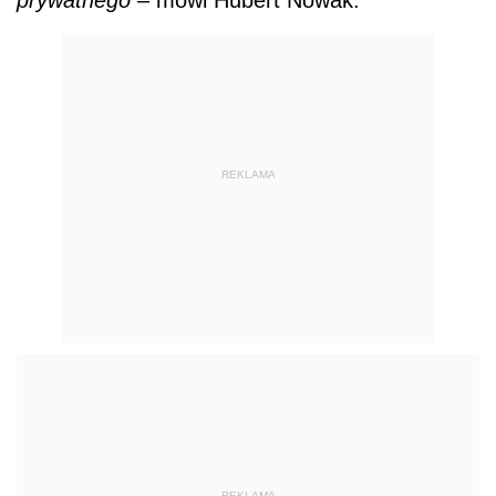
prywatnego –
mówi Hubert Nowak.
REKLAMA
AUTOPROMOCJA