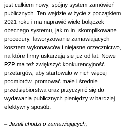
podmiotów, promować małe i średnie
przedsiębiorstwa oraz przyczynić się do
wydawania publicznych pieniędzy w bardziej
efektywny sposób.
– Jeżeli chodzi o zamawiających,
zaproponowaliśmy dla nich oczekiwaną od lat
nową procedurę dla zamówień krajowych, czyli
poniżej progu unijnego
. To procedura
elastyczna, która dopuszcza negocjowanie –
również po rozpoczęciu tego zamówienia
publicznego. Nawet w sytuacji, kiedy
zamawiający – prowadząc tę procedurę –
dojdzie do wniosku, że warto przeprowadzić
negocjacje
, wówczas również może