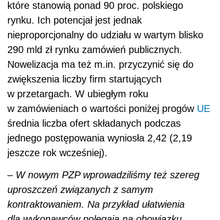
jednego postępowania wyniosła 2,42 (2,19
jeszcze rok wcześniej).
– W nowym PZP wprowadziliśmy też szereg
uproszczeń związanych z samym
kontraktowaniem. Na przykład ułatwienia
dla wykonawców polegają na obowiązku
zaliczkowania niektórych inwestycji, na
obowiązku płatności częściowych
oraz wprowadzeniu limitu kar umownych. Tego
dzisiaj nie ma i wykonawcy – aplikując na
jakieś zamówienie – nie widzą, czy jest w nim
limit kar umownych. W umowach
wprowadziliśmy też katalog klauzul
zakazanych, a więc przerzucających wszelkie
ryzyka na zamawiających. I to są