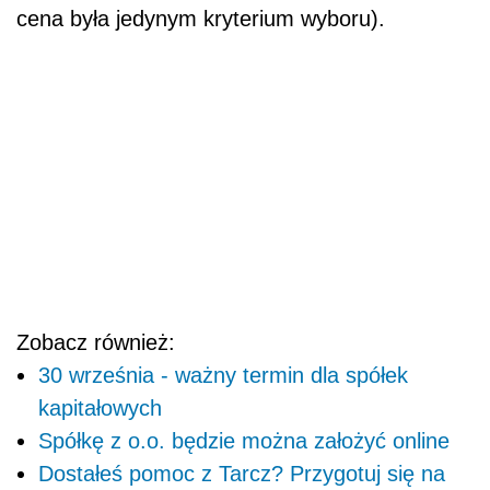
Zobacz również:
30 września - ważny termin dla spółek
kapitałowych
Spółkę z o.o. będzie można założyć online
Dostałeś pomoc z Tarcz? Przygotuj się na
kontrolę
Czy posiadanie spółki zależnej w innym
państwie równa się prowadzeniu tam
działalności?
POWIĄZANE