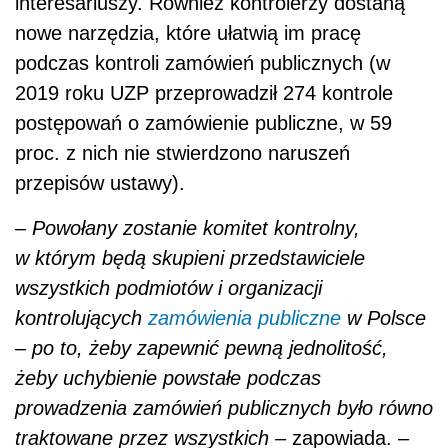
wszystkich podmiotów i organizacji
kontrolujących
zamówienia publiczne
w Polsce
– po to, żeby zapewnić pewną jednolitość,
żeby uchybienie powstałe podczas
prowadzenia zamówień publicznych było równo
traktowane przez wszystkich –
zapowiada.
–
Jest też szereg zmian dla wykonawców,
począwszy od ułatwienia dostępu do
zamówienia. W nowym PZP przewidzieliśmy
publikację planów, czyli tego, co zamawiający
zamierza w ciągu najbliższego roku u siebie
ogłosić. Te plany będą ogłaszane w Biuletynie
Zamówień Publicznych. Każdy
wykonawca
zainteresowany daną branżą, regionem czy
miastem będzie mógł filtrować tę bazę po