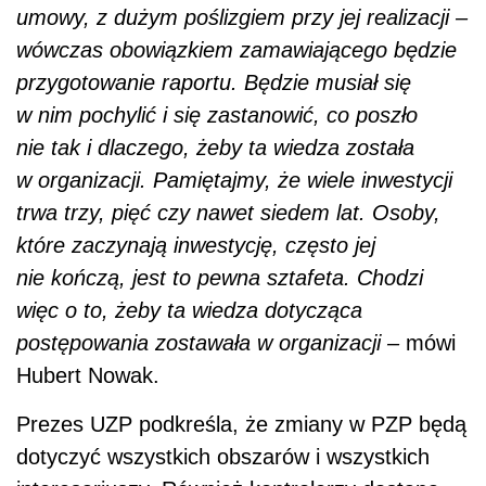
więc o to, żeby ta wiedza dotycząca
postępowania zostawała w organizacji –
mówi
Hubert Nowak.
Prezes UZP podkreśla, że zmiany w PZP będą
dotyczyć wszystkich obszarów i wszystkich
interesariuszy. Również kontrolerzy dostaną
nowe narzędzia, które ułatwią im pracę
podczas kontroli zamówień publicznych (w
2019 roku UZP przeprowadził 274 kontrole
postępowań o zamówienie publiczne, w 59
proc. z nich nie stwierdzono naruszeń
przepisów ustawy).
– Powołany zostanie komitet kontrolny,
w którym będą skupieni przedstawiciele