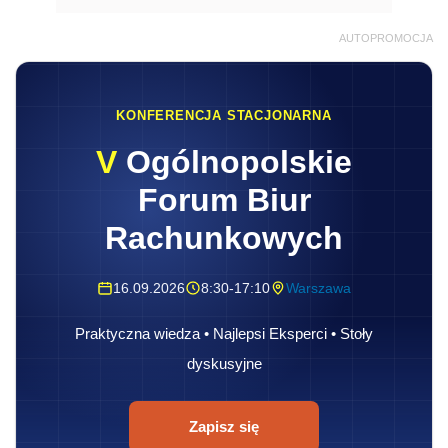
16.09.2026
8:30-17:10
Warszawa
Praktyczna wiedza • Najlepsi Eksperci • Stoły
dyskusyjne
Zapisz się
Kolejną korzystną zmianą dla zamawiających
będzie odświeżenie formuły konkursu. Jest
ona w Polsce często stosowana już od 2001
roku, natomiast do tej pory głównie
w rozwiązaniach infrastrukturalnych,
architekturze czy projektach budowlanych.