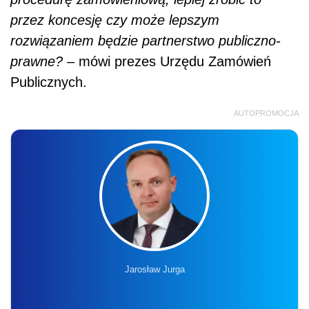
Jarosław Jurga
SZKOLENIE ONLINE
Nowa klasyfikacja budżetowa od 2027
roku – reforma finansów publicznych
w praktyce
26.08.2026 r., 9:00-13:00
online, na żywo + nagranie
Liczba miejsc ograniczona
Zapisz się