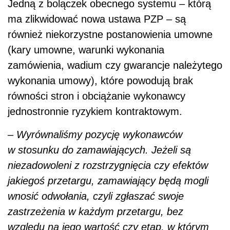
w stosunku do zamawiających. Jeżeli są
niezadowoleni z rozstrzygnięcia czy efektów
jakiegoś przetargu, zamawiający będą mogli
wnosić odwołania, czyli zgłaszać swoje
zastrzeżenia w każdym przetargu, bez
względu na jego wartość czy etap, w którym
jest prowadzona procedura. To coś, czego do
tej pory nie było
– mówi Hubert Nowak. –
Konflikt w trakcie realizacji umowy to coś
normalnego, zawsze może coś nie wyjść,
każda ze stron uważa, że wina leży po tej
drugiej. W sytuacji, kiedy taki konflikt się
pojawi, wprowadziliśmy obowiązek
przeprowadzenia koncyliacji bądź mediacji.
Obie strony – zanim zaczną do siebie strzelać