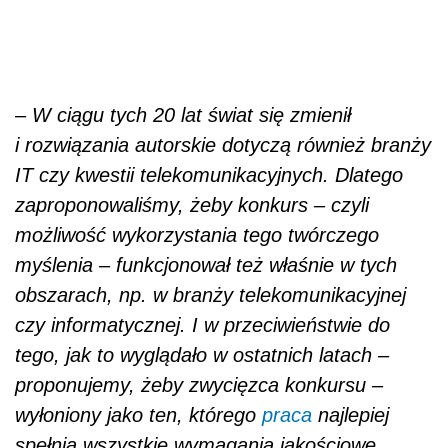
obszarach, np. w branży telekomunikacyjnej
czy informatycznej. I w przeciwieństwie do
tego, jak to wyglądało w ostatnich latach –
proponujemy, żeby zwycięzca konkursu –
wyłoniony jako ten, którego
praca
najlepiej
spełnia wszystkie wymagania jakościowe,
estetyczne czy funkcjonalne inwestora – miał
też możliwość przygotowania projektu
docelowego –
mówi Hubert Nowak.
Nowe PZP będzie też zobowiązywać
zamawiających do sporządzenia gruntownej,
rzetelnej analizy potrzeb przed ogłoszeniem
zamówienia publicznego.
– Przed wszczęciem postępowania konieczne