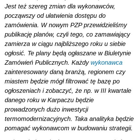
ogłoszeniach i zobaczyć, że np. w III kwartale
danego roku w Karpaczu będzie
prowadzonych dużo inwestycji
termomodernizacyjnych. Taka analityka będzie
pomagać wykonawcom w budowaniu strategii.
Jedną z bolączek obecnego systemu – którą
ma zlikwidować nowa ustawa PZP – są
również niekorzystne postanowienia umowne
(kary umowne, warunki wykonania
zamówienia, wadium czy gwarancje należytego
wykonania umowy), które powodują brak
równości stron i obciążanie wykonawcy
jednostronnie ryzykiem kontraktowym.
– Wyrównaliśmy pozycję wykonawców