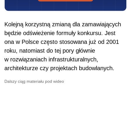
Dalszy ciąg materiału pod wideo
– W ciągu tych 20 lat świat się zmienił
i rozwiązania autorskie dotyczą również branży
IT czy kwestii telekomunikacyjnych. Dlatego
zaproponowaliśmy, żeby konkurs – czyli
możliwość wykorzystania tego twórczego
myślenia – funkcjonował też właśnie w tych