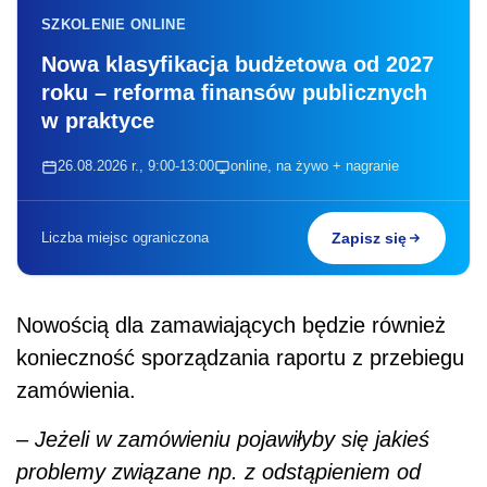
Nowością dla zamawiających będzie również
konieczność sporządzania raportu z przebiegu
zamówienia.
– Jeżeli w zamówieniu pojawiłyby się jakieś
problemy związane np. z odstąpieniem od
umowy, z dużym poślizgiem przy jej realizacji –
wówczas obowiązkiem zamawiającego będzie
przygotowanie raportu. Będzie musiał się
w nim pochylić i się zastanowić, co poszło
nie tak i dlaczego, żeby ta wiedza została
w organizacji. Pamiętajmy, że wiele inwestycji
trwa trzy, pięć czy nawet siedem lat. Osoby,
które zaczynają inwestycję, często jej
nie kończą, jest to pewna sztafeta. Chodzi