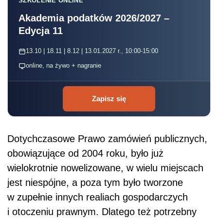
Dotychczasowe Prawo zamówień publicznych,
obowiązujące od 2004 roku, było już
wielokrotnie nowelizowane, w wielu miejscach
jest niespójne, a poza tym było tworzone
w zupełnie innych realiach gospodarczych
i otoczeniu prawnym. Dlatego też potrzebny
jest całkiem nowy, spójny system zamówień
publicznych. Ten wejdzie w życie z początkiem
2021 roku i ma naprawić wiele bolączek
obecnego systemu, jak m.in. skomplikowane
procedury, faworyzowanie zamawiających
kosztem wykonawców i niejasne orzecznictwo,
na które firmy uskarżają się już od lat. Nowe
PZP ma też zwiększyć konkurencyjność
przetargów, aby startowało w nich więcej