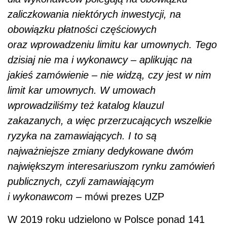
najważniejsze zmiany dedykowane dwóm
największym interesariuszom rynku zamówień
publicznych, czyli zamawiającym
i wykonawcom –
mówi prezes UZP
W 2019 roku udzielono w Polsce ponad 141
tys. zamówień publicznych (wobec 143,9 rok
wcześniej) o wartości 198,9 mld zł (wobec
202,1 mld zł rok wcześniej), co stanowiło ok.
8,75 proc. krajowego PKB – wynika ze
sprawozdania Prezesa Urzędu Zamówień
Publicznych za ubiegły rok. Wartość rynku
zamówień publicznych wyniosła ok. 289,8 mld
zł (wobec ok. 307,2 mld zł w 2018 roku). Blisko
89 proc. zamówień udzielono w trybie