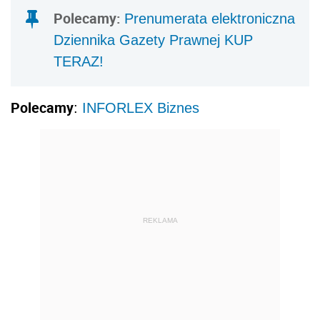
REKLAMA
AUTOPROMOCJA
KONFERENCJA STACJONARNA
V
Ogólnopolskie
Forum Biur
Rachunkowych