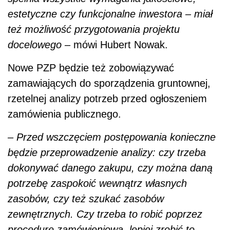
będzie przeprowadzenie analizy: czy trzeba
dokonywać danego zakupu, czy można daną
potrzebę zaspokoić wewnątrz własnych
zasobów, czy też szukać zasobów
zewnętrznych. Czy trzeba to robić poprzez
procedurę zamówieniową, lepiej zrobić to
przez koncesję czy może lepszym
rozwiązaniem będzie partnerstwo publiczno-
prawne? –
mówi prezes Urzędu Zamówień
Publicznych.
AUTOPROMOCJA