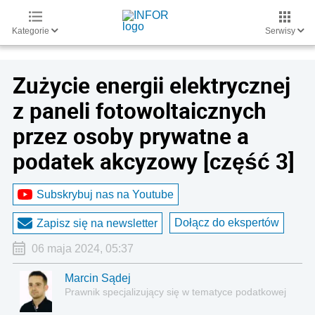
Kategorie
Serwisy
Zużycie energii elektrycznej
z paneli fotowoltaicznych
przez osoby prywatne a
podatek akcyzowy [część 3]
Subskrybuj nas na Youtube
Dołącz do ekspertów
Zapisz się na newsletter
06 maja 2024, 05:37
Marcin Sądej
Prawnik specjalizujący się w tematyce podatkowej