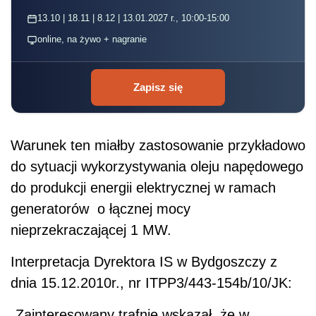
13.10 | 18.11 | 8.12 | 13.01.2027 r., 10:00-15:00
online, na żywo + nagranie
Zapisz się
Warunek ten miałby zastosowanie przykładowo
do sytuacji wykorzystywania oleju napędowego
do produkcji energii elektrycznej w ramach
generatorów o łącznej mocy
nieprzekraczającej 1 MW.
Interpretacja Dyrektora IS w Bydgoszczy z
dnia 15.12.2010r., nr ITPP3/443-154b/10/JK:
„Zainteresowany trafnie wskazał, że w