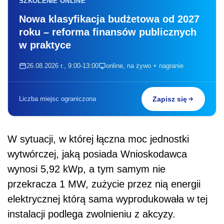
SZKOLENIE ONLINE
Nowa klasyfikacja budżetowa od 2027
roku – reforma finansów publicznych
w praktyce
26.08.2026 r., 9:00-13:00
online, na żywo + nagranie
Liczba miejsc ograniczona
Zapisz się
W sytuacji, w której łączna moc jednostki
wytwórczej, jaką posiada Wnioskodawca
wynosi 5,92 kWp, a tym samym nie
przekracza 1 MW, zużycie przez nią energii
elektrycznej którą sama wyprodukowała w tej
instalacji podlega zwolnieniu z akcyzy.