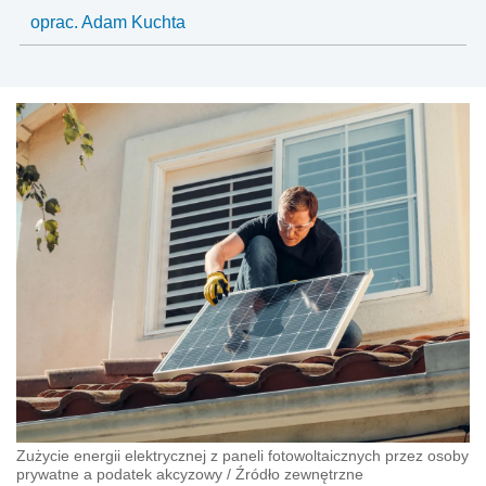
oprac. Adam Kuchta
Zużycie energii elektrycznej z paneli fotowoltaicznych przez osoby
prywatne a podatek akcyzowy
/
Źródło zewnętrzne