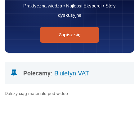
Praktyczna wiedza • Najlepsi Eksperci • Stoły
dyskusyjne
Zapisz się
Polecamy
:
Biuletyn VAT
Dalszy ciąg materiału pod wideo