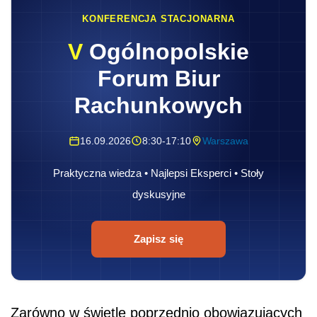
KONFERENCJA STACJONARNA
V
Ogólnopolskie
Forum Biur
Rachunkowych
16.09.2026
8:30-17:10
Warszawa
Praktyczna wiedza • Najlepsi Eksperci • Stoły
dyskusyjne
Zapisz się
Zarówno w świetle poprzednio obowiązujących