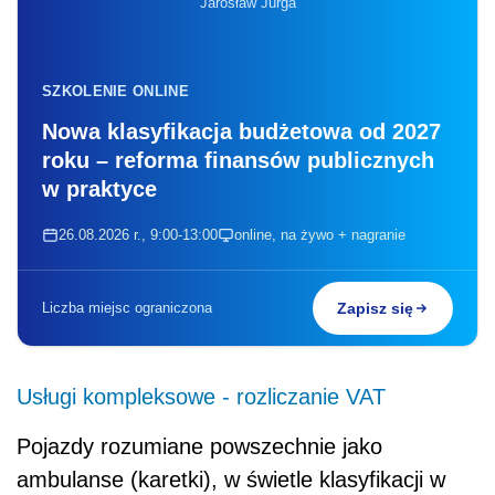
Jarosław Jurga
SZKOLENIE ONLINE
Nowa klasyfikacja budżetowa od 2027
roku – reforma finansów publicznych
w praktyce
26.08.2026 r., 9:00-13:00
online, na żywo + nagranie
Liczba miejsc ograniczona
Zapisz się
Usługi kompleksowe - rozliczanie VAT
Pojazdy rozumiane powszechnie jako
ambulanse (karetki), w świetle klasyfikacji w