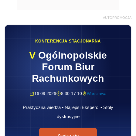
AUTOPROMOCJA
KONFERENCJA STACJONARNA
V
Ogólnopolskie
Forum Biur
Rachunkowych
16.09.2026
8:30-17:10
Warszawa
Praktyczna wiedza • Najlepsi Eksperci • Stoły
dyskusyjne
Zapisz się