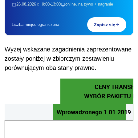
26.08.2026 r., 9:00-13:00
online, na żywo + nagranie
Liczba miejsc ograniczona
Zapisz się
Wyżej wskazane zagadnienia zaprezentowane
zostały poniżej w zbiorczym zestawieniu
porównującym oba stany prawne.
CENY TRANSFE
WYBÓR PAKIETU 
Wprowadzonego 1.01.2019