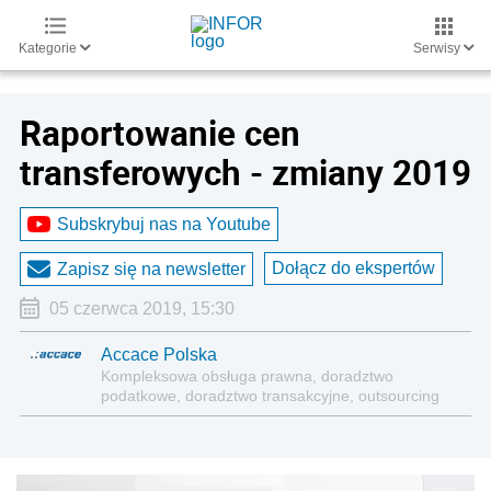
Kategorie
Serwisy
Raportowanie cen
transferowych - zmiany 2019
Subskrybuj nas na Youtube
Dołącz do ekspertów
Zapisz się na newsletter
05 czerwca 2019, 15:30
Accace Polska
Kompleksowa obsługa prawna, doradztwo
podatkowe, doradztwo transakcyjne, outsourcing
księgowości, kadr i płac.