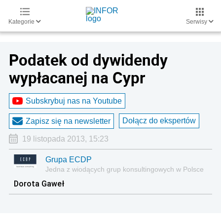
Kategorie
Serwisy
Podatek od dywidendy
wypłacanej na Cypr
Subskrybuj nas na Youtube
Dołącz do ekspertów
Zapisz się na newsletter
19 listopada 2013, 15:23
Grupa ECDP
Jedna z wiodących grup konsultingowych w Polsce
Dorota Gaweł