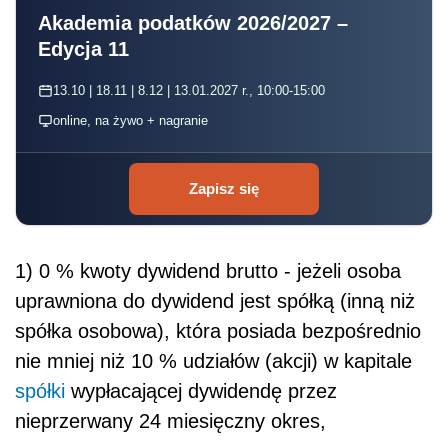
Akademia podatków 2026/2027 –
Edycja 11
13.10 | 18.11 | 8.12 | 13.01.2027 r., 10:00-15:00
online, na żywo + nagranie
Zapisz się
1) 0 % kwoty dywidend brutto - jeżeli osoba
uprawniona do dywidend jest spółką (inną niż
spółka osobowa), która posiada bezpośrednio
nie mniej niż 10 % udziałów (akcji) w kapitale
spółki
wypłacającej dywidendę przez
nieprzerwany 24 miesięczny okres,