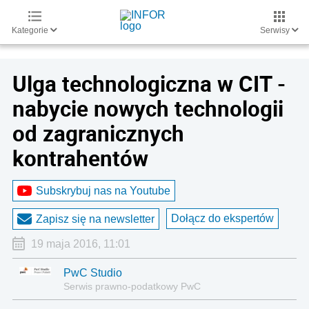
Kategorie
Serwisy
Ulga technologiczna w CIT -
nabycie nowych technologii
od zagranicznych
kontrahentów
Subskrybuj nas na Youtube
Dołącz do ekspertów
Zapisz się na newsletter
19 maja 2016, 11:01
PwC Studio
Serwis prawno-podatkowy PwC