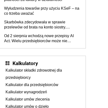
Wyłudzenia towarów przy użyciu KSeF – na
co trzeba uważać
Skarbówka zdecydowała w sprawie
przelewów od brata na konto siostry.
Pieniądze z emerytury mamy wyglądały jak
Od 2 sierpnia wchodzą nowe przepisy AI
darowizna, ale podatku jednak nie będzie
Act. Wielu przedsiębiorców może nie
wiedzieć, że dotyczą także ich
Kalkulatory
Kalkulator składki zdrowotnej dla
przedsiębiorcy
Kalkulator dla przedsiębiorców
Kalkulator wynagrodzeń
Kalkulator umów zlecenia
Kalkulator umów o dzieło