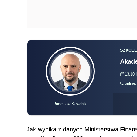
SZKOLE
Akade
13.10 |
online
Radosław Kowalski
Jak wynika z danych Ministerstwa Finans