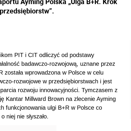
raportu Ayming Polska „Ulga B+R. Krok
przedsiębiorstw”.
ikom PIT i CIT odliczyć od podstawy
ałalność badawczo-rozwojową, uznane przez
R została wprowadzona w Polsce w celu
wczo-rozwojowe w przedsiębiorstwach i jest
sparcia rozwoju innowacyjności. Tymczasem z
ę Kantar Millward Brown na zlecenie Ayming
ch funkcjonowania ulgi B+R w Polsce co
 niej nie słyszało.