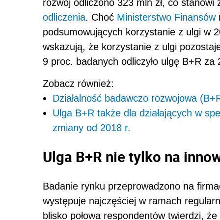
rozwój odliczono 323 mln zł, co stanowi
odliczenia
. Choć
Ministerstwo Finansów
podsumowujących korzystanie z ulgi w 2
wskazują, że korzystanie z ulgi pozosta
9 proc. badanych odliczyło ulgę B+R za 
Zobacz również:
Działalność badawczo rozwojowa (B+R)
Ulga B+R także dla działających w sp
zmiany od 2018 r.
Ulga B+R nie tylko na inno
Badanie rynku przeprowadzono na firmac
występuje najczęściej w ramach regular
blisko połowa respondentów twierdzi, że