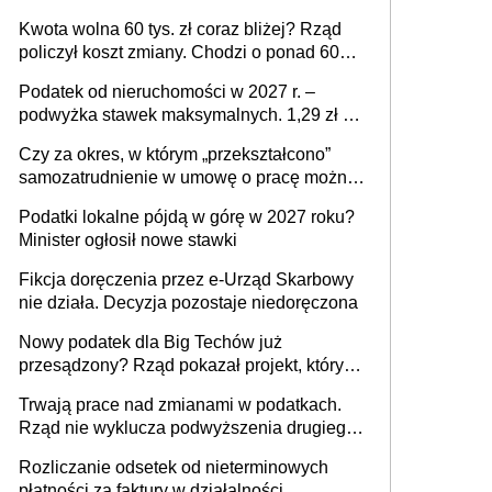
stać się Twoim problemem
Kwota wolna 60 tys. zł coraz bliżej? Rząd
policzył koszt zmiany. Chodzi o ponad 60
mld zł
Podatek od nieruchomości w 2027 r. –
podwyżka stawek maksymalnych. 1,29 zł za
1 m2 mieszkania, 36,49 zł za 1 m2
Czy za okres, w którym „przekształcono”
budynków i lokali związanych z
samozatrudnienie w umowę o pracę można
prowadzeniem działalności gospodarczej
wystawić faktury korygujące? Rozwiązanie
Podatki lokalne pójdą w górę w 2027 roku?
umowy cywilnoprawnej jedynym
Minister ogłosił nowe stawki
racjonalnym wyjściem
Fikcja doręczenia przez e-Urząd Skarbowy
nie działa. Decyzja pozostaje niedoręczona
Nowy podatek dla Big Techów już
przesądzony? Rząd pokazał projekt, który
może zmienić zasady gry w Polsce
Trwają prace nad zmianami w podatkach.
Rząd nie wyklucza podwyższenia drugiego
progu PIT
Rozliczanie odsetek od nieterminowych
płatności za faktury w działalności