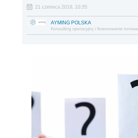
21 czerwca 2018, 10:35
AYMING POLSKA
Konsulting operacyjny i finansowanie innowac