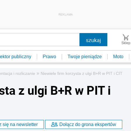
REKLAMA
Sklep
ektor publiczny
Prawo
Twoje pieniądze
Moto
»
tacja i rozliczanie
Niewiele firm korzysta z ulgi B+R w PIT i CIT
ta z ulgi B+R w PIT i
 się na newsletter
Dołącz do grona ekspertów