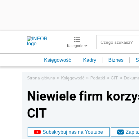
Kategorie
Księgowość
Kadry
Biznes
S
»
»
»
»
Strona główna
Księgowość
Podatki
CIT
Dokumen
Niewiele firm korzys
CIT
Subskrybuj nas na Youtube
Zapisz