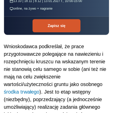
13.10 | 18.11 | 8.12 | 13.01.2027 r., 10:00-15:00
online, na żywo + nagranie
Zapisz się
Wnioskodawca podkreślał, że prace
przygotowawcze polegające na nawiezieniu i
rozepchnięciu kruszcu na wskazanym terenie
nie stanowią celu samego w sobie (ani też nie
mają na celu zwiększenie
wartości/użyteczności gruntu jako osobnego
środka trwałego
). Jest to etap wstępny
(niezbędny), poprzedzający (a jednocześnie
umożliwiający) realizację zadania głównego