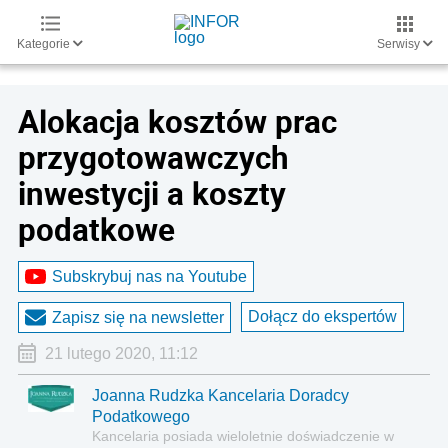
Kategorie
Serwisy
Alokacja kosztów prac
przygotowawczych
inwestycji a koszty
podatkowe
Subskrybuj nas na Youtube
Dołącz do ekspertów
Zapisz się na newsletter
21 lutego 2020, 11:12
Joanna Rudzka Kancelaria Doradcy
Podatkowego
Kancelaria posiada wieloletnie doświadczenie w