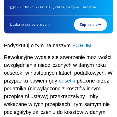
26.08.2026 r., 9:00-13:00
online, na żywo + nagranie
Liczba miejsc ograniczona
Zapisz się
Podyskutuj o tym na naszym
FORUM
Rewolucyjne wydaje się stworzenie możliwości
uwzględnienia nieodliczonych w danym roku
odsetek w następnych latach podatkowych. W
przypadku bowiem gdy
odsetki
płacone przez
podatnika (niewyłączone z kosztów innymi
przepisami ustawy) przekraczałyby limity
wskazane w tych przepisach i tym samym nie
podlegałyby zaliczeniu do kosztów w danym