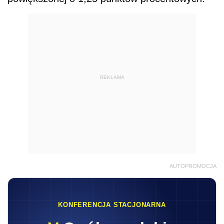
REKLAMA
AUTOPROMOCJA
KONFERENCJA STACJONARNA