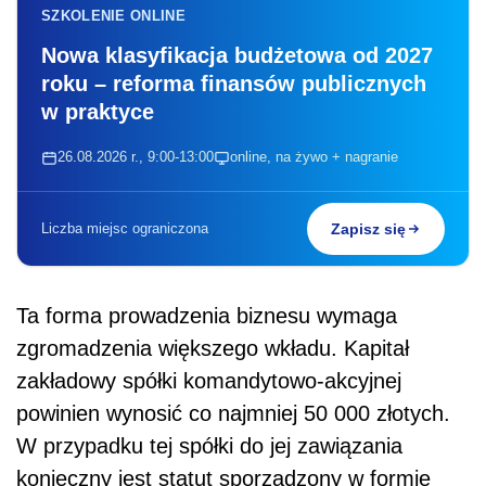
SZKOLENIE ONLINE
Nowa klasyfikacja budżetowa od 2027
roku – reforma finansów publicznych
w praktyce
26.08.2026 r., 9:00-13:00
online, na żywo + nagranie
Liczba miejsc ograniczona
Zapisz się
Ta forma prowadzenia biznesu wymaga
zgromadzenia większego wkładu. Kapitał
zakładowy spółki komandytowo-akcyjnej
powinien wynosić co najmniej 50 000 złotych.
W przypadku tej spółki do jej zawiązania
konieczny jest statut sporządzony w formie