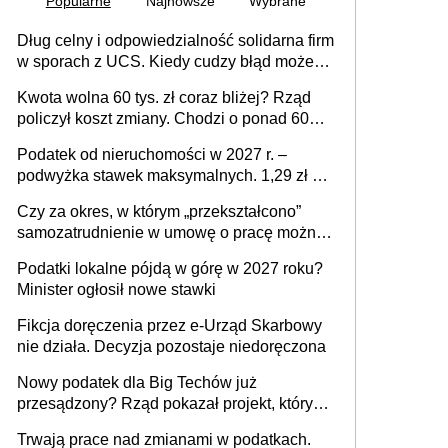
Popularne
Najnowsze
Wybrane
Dług celny i odpowiedzialność solidarna firm
w sporach z UCS. Kiedy cudzy błąd może
stać się Twoim problemem
Kwota wolna 60 tys. zł coraz bliżej? Rząd
policzył koszt zmiany. Chodzi o ponad 60
mld zł
Podatek od nieruchomości w 2027 r. –
podwyżka stawek maksymalnych. 1,29 zł za
1 m2 mieszkania, 36,49 zł za 1 m2
Czy za okres, w którym „przekształcono”
budynków i lokali związanych z
samozatrudnienie w umowę o pracę można
prowadzeniem działalności gospodarczej
wystawić faktury korygujące? Rozwiązanie
Podatki lokalne pójdą w górę w 2027 roku?
umowy cywilnoprawnej jedynym
Minister ogłosił nowe stawki
racjonalnym wyjściem
Fikcja doręczenia przez e-Urząd Skarbowy
nie działa. Decyzja pozostaje niedoręczona
Nowy podatek dla Big Techów już
przesądzony? Rząd pokazał projekt, który
może zmienić zasady gry w Polsce
Trwają prace nad zmianami w podatkach.