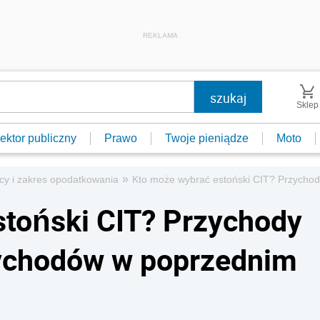
REKLAMA
Sklep
ektor publiczny
Prawo
Twoje pieniądze
Moto
»
cy i zakres opodatkowania
Kto może wybrać estoński CIT? Przychod
stoński CIT? Przychody
zychodów w poprzednim