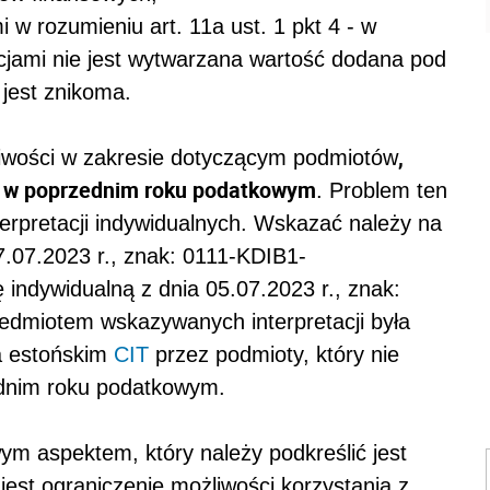
 w rozumieniu art. 11a ust. 1 pkt 4 - w
cjami nie jest wytwarzana wartość dodana pod
jest znikoma.
,
iwości w zakresie dotyczącym podmiotów
w w poprzednim roku podatkowym
. Problem ten
nterpretacji indywidualnych. Wskazać należy na
07.07.2023 r., znak: 0111-KDIB1-
 indywidualną z dnia 05.07.2023 r., znak:
dmiotem wskazywanych interpretacji była
a estońskim
CIT
przez podmioty, który nie
ednim roku podatkowym.
m aspektem, który należy podkreślić jest
est ograniczenie możliwości korzystania z