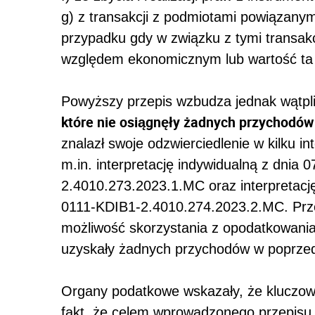
g) z transakcji z podmiotami powiązanymi
przypadku gdy w związku z tymi transak
względem ekonomicznym lub wartość ta 
Powyższy przepis wzbudza jednak wątpl
które nie osiągnęły żadnych przychodó
znalazł swoje odzwierciedlenie w kilku i
m.in. interpretację indywidualną z dnia 
2.4010.273.2023.1.MC oraz interpretację
0111-KDIB1-2.4010.274.2023.2.MC. Prze
możliwość skorzystania z opodatkowani
uzyskały żadnych przychodów w poprz
Organy podatkowe wskazały, że kluczowy
fakt, że celem wprowadzonego przepisu j