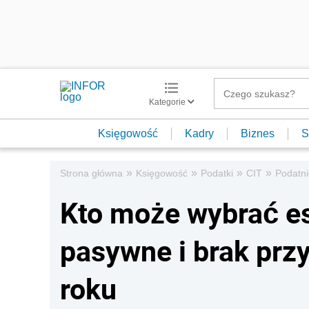
Kategorie
Księgowość
Kadry
Biznes
S
»
»
»
»
Strona główna
Księgowość
Podatki
CIT
Podatni
Kto może wybrać e
pasywne i brak pr
roku