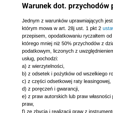
Warunek dot. przychodów
Jednym z warunków uprawniających jest
którym mowa w art. 28j ust. 1 pkt 2
usta
przepisem, opodatkowaniu ryczałtem od
którego mniej niż 50% przychodów z dzi
podatkowym, liczonych z uwzględnienie
usług, pochodzi:
a) z wierzytelności,
b) z odsetek i pożytków od wszelkiego r
c) z części odsetkowej raty leasingowej,
d) z poręczeń i gwarancji,
e) z praw autorskich lub praw własności 
praw,
f) ze zbycia i realizacji praw z instrume