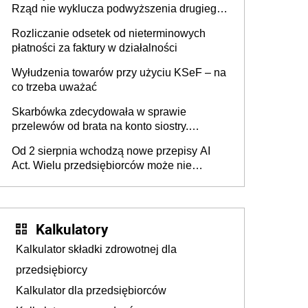
Rząd nie wyklucza podwyższenia drugiego
progu PIT
Rozliczanie odsetek od nieterminowych
płatności za faktury w działalności
Wyłudzenia towarów przy użyciu KSeF – na
co trzeba uważać
Skarbówka zdecydowała w sprawie
przelewów od brata na konto siostry.
Pieniądze z emerytury mamy wyglądały jak
Od 2 sierpnia wchodzą nowe przepisy AI
darowizna, ale podatku jednak nie będzie
Act. Wielu przedsiębiorców może nie
wiedzieć, że dotyczą także ich
Kalkulatory
Kalkulator składki zdrowotnej dla
przedsiębiorcy
Kalkulator dla przedsiębiorców