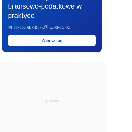
bilansowo-podatkowe w
praktyce
📅 11-12.08.2026 r.
🕐 9:00-15:00
Zapisz się
REKLAMA