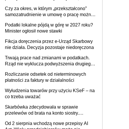
1 m2 mieszkania, 36,49 zł za 1 m2
Czy za okres, w którym „przekształcono”
budynków i lokali związanych z
samozatrudnienie w umowę o pracę można
prowadzeniem działalności gospodarczej
wystawić faktury korygujące? Rozwiązanie
Podatki lokalne pójdą w górę w 2027 roku?
umowy cywilnoprawnej jedynym
Minister ogłosił nowe stawki
racjonalnym wyjściem
Fikcja doręczenia przez e-Urząd Skarbowy
nie działa. Decyzja pozostaje niedoręczona
Trwają prace nad zmianami w podatkach.
Rząd nie wyklucza podwyższenia drugiego
progu PIT
Rozliczanie odsetek od nieterminowych
płatności za faktury w działalności
Wyłudzenia towarów przy użyciu KSeF – na
co trzeba uważać
Skarbówka zdecydowała w sprawie
przelewów od brata na konto siostry.
Pieniądze z emerytury mamy wyglądały jak
Od 2 sierpnia wchodzą nowe przepisy AI
darowizna, ale podatku jednak nie będzie