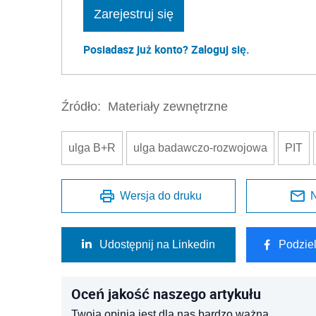
Zarejestruj się
Posiadasz już konto? Zaloguj się.
Źródło:
Materiały zewnętrzne
ulga B+R
ulga badawczo-rozwojowa
PIT
Wersja do druku
N
Udostępnij na Linkedin
Podzie
Oceń jakość naszego artykułu
Twoja opinia jest dla nas bardzo ważna