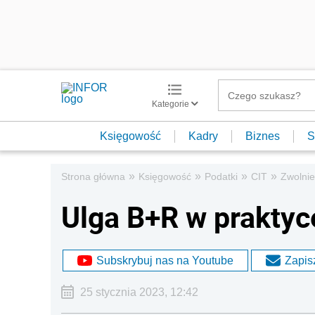
Kategorie
Księgowość
Kadry
Biznes
S
»
»
»
»
Strona główna
Księgowość
Podatki
CIT
Zwolnien
Ulga B+R w praktyc
Subskrybuj nas na Youtube
Zapisz
25 stycznia 2023, 12:42