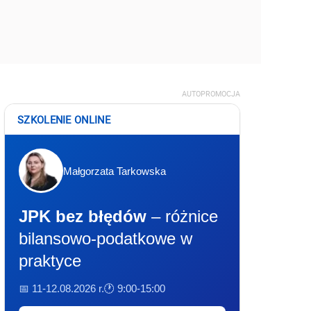
AUTOPROMOCJA
SZKOLENIE ONLINE
Małgorzata Tarkowska
JPK bez błędów
– różnice
bilansowo-podatkowe w
praktyce
📅 11-12.08.2026 r.
🕐 9:00-15:00