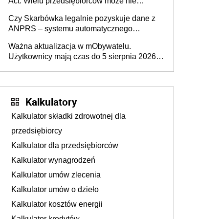
Act. Wielu przedsiębiorców może nie
wiedzieć, że dotyczą także ich
Czy Skarbówka legalnie pozyskuje dane z
ANPRS – systemu automatycznego
rozpoznawania tablic rejestracyjnych
Ważna aktualizacja w mObywatelu.
pojazdów z kamer drogowych?
Użytkownicy mają czas do 5 sierpnia 2026
roku
Kalkulatory
Kalkulator składki zdrowotnej dla
przedsiębiorcy
Kalkulator dla przedsiębiorców
Kalkulator wynagrodzeń
Kalkulator umów zlecenia
Kalkulator umów o dzieło
Kalkulator kosztów energii
Kalkulator kredytów