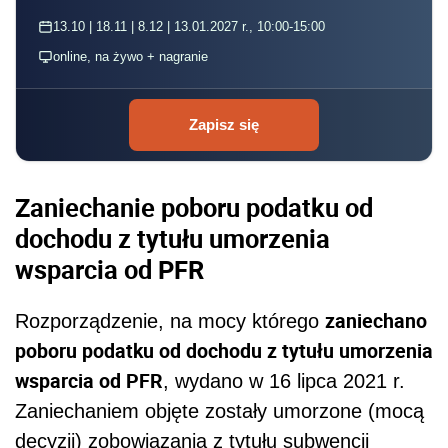
13.10 | 18.11 | 8.12 | 13.01.2027 r., 10:00-15:00
online, na żywo + nagranie
Zapisz się
Zaniechanie poboru podatku od
dochodu z tytułu umorzenia
wsparcia od PFR
zaniechano
Rozporządzenie, na mocy którego
poboru podatku od dochodu z tytułu umorzenia
wsparcia od PFR
, wydano w 16 lipca 2021 r.
Zaniechaniem objęte zostały umorzone (mocą
decyzji) zobowiązania z tytułu subwencji