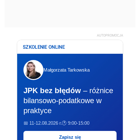
AUTOPROMOCJA
SZKOLENIE ONLINE
Małgorzata Tarkowska
JPK bez błędów
– różnice
bilansowo-podatkowe w
praktyce
📅 11-12.08.2026 r.
🕐 9:00-15:00
Zapisz się