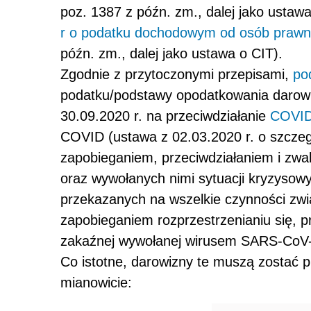
poz. 1387 z późn. zm., dalej jako ustawa
r o podatku dochodowym od osób praw
późn. zm., dalej jako ustawa o CIT).
Zgodnie z przytoczonymi przepisami,
po
podatku/podstawy opodatkowania darowi
30.09.2020 r. na przeciwdziałanie
COVID
COVID (ustawa z 02.03.2020 r. o szcze
zapobieganiem, przeciwdziałaniem i zw
oraz wywołanych nimi sytuacji kryzysow
przekazanych na wszelkie czynności zw
zapobieganiem rozprzestrzenianiu się, p
zakaźnej wywołanej wirusem SARS-CoV-
Co istotne, darowizny te muszą zostać
mianowicie: