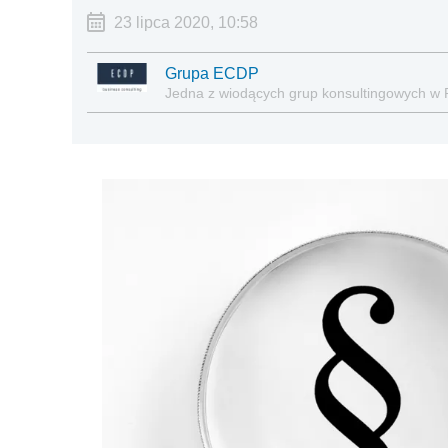
23 lipca 2020, 10:58
Grupa ECDP
Jedna z wiodących grup konsultingowych w 