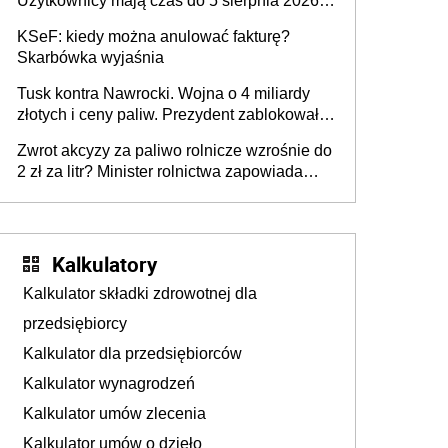
Użytkownicy mają czas do 5 sierpnia 2026
roku
KSeF: kiedy można anulować fakturę?
Skarbówka wyjaśnia
Tusk kontra Nawrocki. Wojna o 4 miliardy
złotych i ceny paliw. Prezydent zablokował
ustawę, premier mówi o „ciosie
Zwrot akcyzy za paliwo rolnicze wzrośnie do
wymierzonym we wszystkich polskich
2 zł za litr? Minister rolnictwa zapowiada
kierowców”
ważne zmiany dla rolników
Kalkulatory
Kalkulator składki zdrowotnej dla
przedsiębiorcy
Kalkulator dla przedsiębiorców
Kalkulator wynagrodzeń
Kalkulator umów zlecenia
Kalkulator umów o dzieło