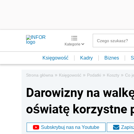
Kategorie
Księgowość
Kadry
Biznes
S
»
»
»
»
Strona główna
Księgowość
Podatki
Koszty
Co j
Darowizny na walkę
oświatę korzystne
Subskrybuj nas na Youtube
Zapisz