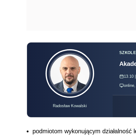
SZKOLE
Akade
13.10 |
online
Radosław Kowalski
podmiotom wykonującym działalność l