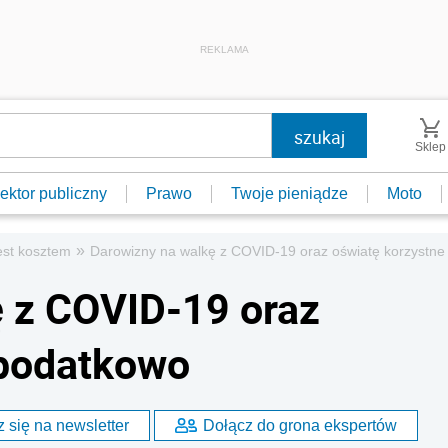
REKLAMA
Sklep
ektor publiczny
Prawo
Twoje pieniądze
Moto
»
est kosztem
Darowizny na walkę z COVID-19 oraz oświatę korzystn
 z COVID-19 oraz
 podatkowo
 się na newsletter
Dołącz do grona ekspertów