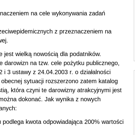
znaczeniem na cele wykonywania zadań
rzeciwepidemicznych z przeznaczeniem na
wej.
 jest wielką nowością dla podatników.
e darowizn na tzw. cele pożytku publicznego,
2 i 3 ustawy z 24.04.2003 r. o działalności
W obecnej sytuacji rozszerzono zatem katalog
ią, która czyni te darowizny atrakcyjnymi jest
a można dokonać. Jak wynika z nowych
zanych:
niu podlega kwota odpowiadająca 200% wartości