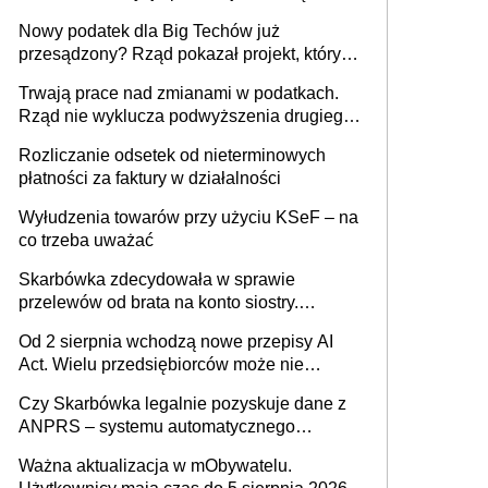
Nowy podatek dla Big Techów już
przesądzony? Rząd pokazał projekt, który
może zmienić zasady gry w Polsce
Trwają prace nad zmianami w podatkach.
Rząd nie wyklucza podwyższenia drugiego
progu PIT
Rozliczanie odsetek od nieterminowych
płatności za faktury w działalności
Wyłudzenia towarów przy użyciu KSeF – na
co trzeba uważać
Skarbówka zdecydowała w sprawie
przelewów od brata na konto siostry.
Pieniądze z emerytury mamy wyglądały jak
Od 2 sierpnia wchodzą nowe przepisy AI
darowizna, ale podatku jednak nie będzie
Act. Wielu przedsiębiorców może nie
wiedzieć, że dotyczą także ich
Czy Skarbówka legalnie pozyskuje dane z
ANPRS – systemu automatycznego
rozpoznawania tablic rejestracyjnych
Ważna aktualizacja w mObywatelu.
pojazdów z kamer drogowych?