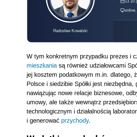
13.10 |
online
Radosław Kowalski
W tym konkretnym przypadku prezes i c
mieszkania
są również udziałowcami Spół
jej kosztem podatkowym m.in. dlatego, 
Polsce i siedzibie Spółki jest niezbędna
nawiązując nowe relacje biznesowe, odb
umowy, ale także wewnątrz przedsiębio
technologicznym i działalnością laborat
i generować
przychody
.