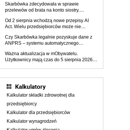
Skarbówka zdecydowała w sprawie
przelewów od brata na konto siostry.
Pieniądze z emerytury mamy wyglądały jak
Od 2 sierpnia wchodzą nowe przepisy AI
darowizna, ale podatku jednak nie będzie
Act. Wielu przedsiębiorców może nie
wiedzieć, że dotyczą także ich
Czy Skarbówka legalnie pozyskuje dane z
ANPRS – systemu automatycznego
rozpoznawania tablic rejestracyjnych
Ważna aktualizacja w mObywatelu.
pojazdów z kamer drogowych?
Użytkownicy mają czas do 5 sierpnia 2026
roku
Kalkulatory
Kalkulator składki zdrowotnej dla
przedsiębiorcy
Kalkulator dla przedsiębiorców
Kalkulator wynagrodzeń
Kalkulator umów zlecenia