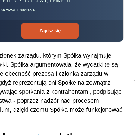
 18.11 | 8.12 | 13.01.2027 r., 10:00-15:00
, na żywo + nagranie
Zapisz się
złonek zarządu, którym Spółka wynajmuje
ki. Spółka argumentowała, że wydatki te są
że
obecność prezesa i członka zarządu w
, gdyż reprezentują oni Spółkę na zewnątrz -
ywając spotkania z kontrahentami, podpisując
rstwa - poprzez nadzór nad procesem
orium, dzięki czemu Spółka może funkcjonować