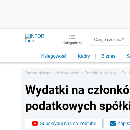
Kategorie
Księgowość
Kadry
Biznes
S
»
»
»
»
Strona główna
Księgowość
Podatki
Koszty
Co j
Wydatki na członk
podatkowych spółk
Subskrybuj nas na Youtube
Zapisz