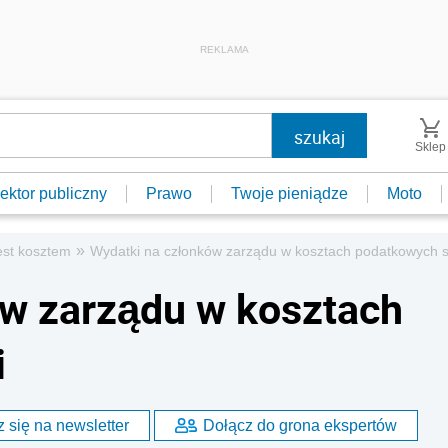
REKLAMA
Sklep
ektor publiczny
Prawo
Twoje pieniądze
Moto
»
est kosztem
Wydatki na członków zarządu w kosztach podatkowych s
ów zarządu w kosztach
i
 się na newsletter
Dołącz do grona ekspertów