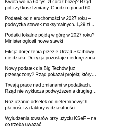
Kwota wolna 60 tys. zł coraz bliżej? Rząd
policzył koszt zmiany. Chodzi o ponad 60
mld zł
Podatek od nieruchomości w 2027 roku –
podwyżka stawek maksymalnych. 1,29 zł za
1 m2 mieszkania, 36,49 zł za 1 m2
Podatki lokalne pójdą w górę w 2027 roku?
budynków i lokali związanych z
Minister ogłosił nowe stawki
prowadzeniem działalności gospodarczej
Fikcja doręczenia przez e-Urząd Skarbowy
nie działa. Decyzja pozostaje niedoręczona
Nowy podatek dla Big Techów już
przesądzony? Rząd pokazał projekt, który
może zmienić zasady gry w Polsce
Trwają prace nad zmianami w podatkach.
Rząd nie wyklucza podwyższenia drugiego
progu PIT
Rozliczanie odsetek od nieterminowych
płatności za faktury w działalności
Wyłudzenia towarów przy użyciu KSeF – na
co trzeba uważać