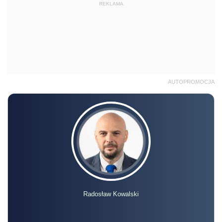
REKLAMA
AUTOPROMOCJA
Radosław Kowalski