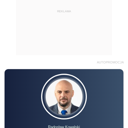
REKLAMA
AUTOPROMOCJA
Radosław Kowalski