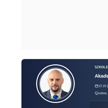
SZKOLE
Akade
13.10 |
online