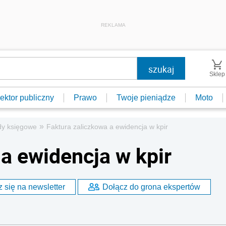
REKLAMA
Sklep
ektor publiczny
Prawo
Twoje pieniądze
Moto
»
y księgowe
Faktura zaliczkowa a ewidencja w kpir
a ewidencja w kpir
 się na newsletter
Dołącz do grona ekspertów