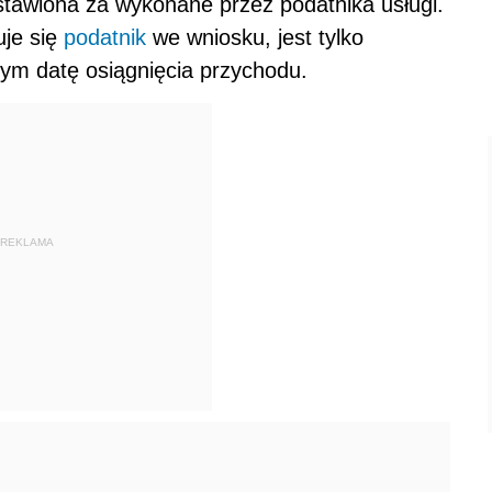
tawiona za wykonane przez podatnika usługi.
uje się
podatnik
we wniosku, jest tylko
m datę osiągnięcia przychodu.
REKLAMA