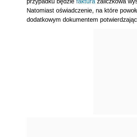
przypadku będzie
faktura
zaliczkowa wys
Natomiast oświadczenie, na które powoł
dodatkowym dokumentem potwierdzający