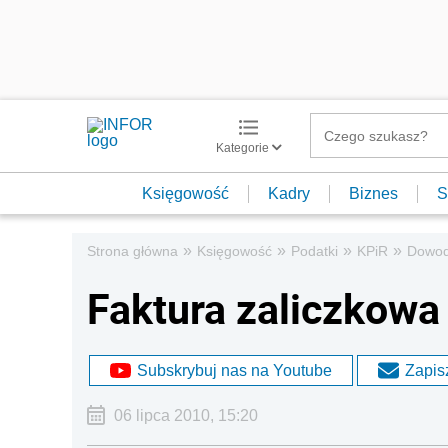
Kategorie
Księgowość
Kadry
Biznes
S
»
»
»
»
Strona główna
Księgowość
Podatki
KPiR
Dowod
Faktura zaliczkowa 
Subskrybuj nas na Youtube
Zapisz
06 lipca 2010, 15:20