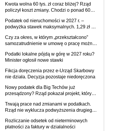
Kwota wolna 60 tys. zł coraz bliżej? Rząd
policzył koszt zmiany. Chodzi o ponad 60
mld zł
Podatek od nieruchomości w 2027 r. –
podwyżka stawek maksymalnych. 1,29 zł za
1 m2 mieszkania, 36,49 zł za 1 m2
Czy za okres, w którym „przekształcono”
budynków i lokali związanych z
samozatrudnienie w umowę o pracę można
prowadzeniem działalności gospodarczej
wystawić faktury korygujące? Rozwiązanie
Podatki lokalne pójdą w górę w 2027 roku?
umowy cywilnoprawnej jedynym
Minister ogłosił nowe stawki
racjonalnym wyjściem
Fikcja doręczenia przez e-Urząd Skarbowy
nie działa. Decyzja pozostaje niedoręczona
Nowy podatek dla Big Techów już
przesądzony? Rząd pokazał projekt, który
może zmienić zasady gry w Polsce
Trwają prace nad zmianami w podatkach.
Rząd nie wyklucza podwyższenia drugiego
progu PIT
Rozliczanie odsetek od nieterminowych
płatności za faktury w działalności