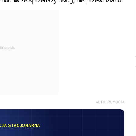
chodów ze sprzedaży usług, nie przewidziano.
REKLAMA
AUTOPROMOCJA
CJA STACJONARNA