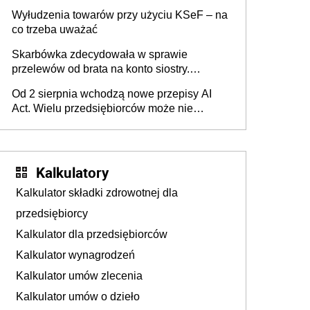
Wyłudzenia towarów przy użyciu KSeF – na
co trzeba uważać
Skarbówka zdecydowała w sprawie
przelewów od brata na konto siostry.
Pieniądze z emerytury mamy wyglądały jak
Od 2 sierpnia wchodzą nowe przepisy AI
darowizna, ale podatku jednak nie będzie
Act. Wielu przedsiębiorców może nie
wiedzieć, że dotyczą także ich
Kalkulatory
Kalkulator składki zdrowotnej dla
przedsiębiorcy
Kalkulator dla przedsiębiorców
Kalkulator wynagrodzeń
Kalkulator umów zlecenia
Kalkulator umów o dzieło