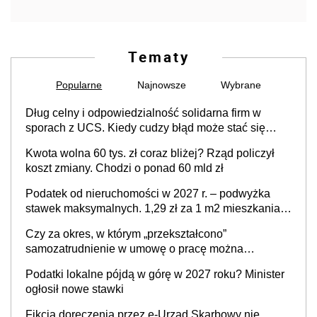
Tematy
Popularne
Najnowsze
Wybrane
Dług celny i odpowiedzialność solidarna firm w
sporach z UCS. Kiedy cudzy błąd może stać się
Twoim problemem
Kwota wolna 60 tys. zł coraz bliżej? Rząd policzył
koszt zmiany. Chodzi o ponad 60 mld zł
Podatek od nieruchomości w 2027 r. – podwyżka
stawek maksymalnych. 1,29 zł za 1 m2 mieszkania,
36,49 zł za 1 m2 budynków i lokali związanych z
Czy za okres, w którym „przekształcono”
prowadzeniem działalności gospodarczej
samozatrudnienie w umowę o pracę można
wystawić faktury korygujące? Rozwiązanie umowy
Podatki lokalne pójdą w górę w 2027 roku? Minister
cywilnoprawnej jedynym racjonalnym wyjściem
ogłosił nowe stawki
Fikcja doręczenia przez e-Urząd Skarbowy nie