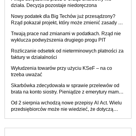
działa. Decyzja pozostaje niedoręczona
Nowy podatek dla Big Techów już przesądzony?
Rząd pokazał projekt, który może zmienić zasady gry
w Polsce
Trwają prace nad zmianami w podatkach. Rząd nie
wyklucza podwyższenia drugiego progu PIT
Rozliczanie odsetek od nieterminowych płatności za
faktury w działalności
Wyłudzenia towarów przy użyciu KSeF – na co
trzeba uważać
Skarbówka zdecydowała w sprawie przelewów od
brata na konto siostry. Pieniądze z emerytury mamy
wyglądały jak darowizna, ale podatku jednak nie
Od 2 sierpnia wchodzą nowe przepisy AI Act. Wielu
będzie
przedsiębiorców może nie wiedzieć, że dotyczą
także ich