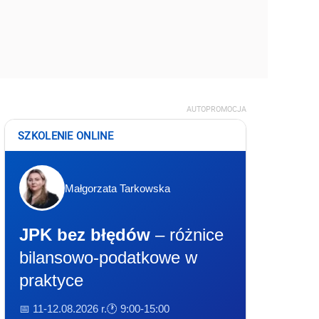
AUTOPROMOCJA
SZKOLENIE ONLINE
Małgorzata Tarkowska
JPK bez błędów
– różnice
bilansowo-podatkowe w
praktyce
📅 11-12.08.2026 r.
🕐 9:00-15:00