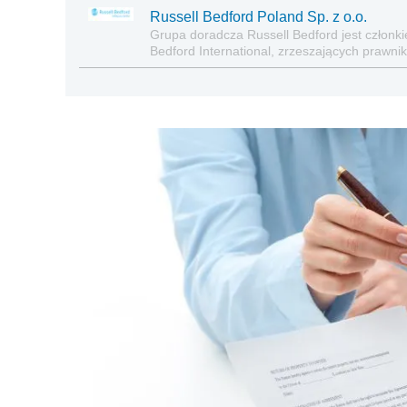
Russell Bedford Poland Sp. z o.o.
Grupa doradcza Russell Bedford jest członk
Bedford International, zrzeszających prawn
doradców biznesowych. Russell Bedford dor
ponad 290 biur i zatrudnia ok. 7.000 profes