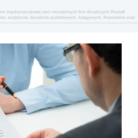
iem międzynarodowej sieci niezależnych firm doradczych Russell
ików, audytorów, doradców podatkowych, księgowych, finansistów oraz
adza klientom w ponad 90 krajach na całym świecie. Grupa posiada
jonalnych doradców.