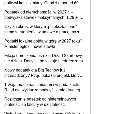
policzył koszt zmiany. Chodzi o ponad 60
mld zł
Podatek od nieruchomości w 2027 r. –
podwyżka stawek maksymalnych. 1,29 zł za
1 m2 mieszkania, 36,49 zł za 1 m2
Czy za okres, w którym „przekształcono”
budynków i lokali związanych z
samozatrudnienie w umowę o pracę można
prowadzeniem działalności gospodarczej
wystawić faktury korygujące? Rozwiązanie
Podatki lokalne pójdą w górę w 2027 roku?
umowy cywilnoprawnej jedynym
Minister ogłosił nowe stawki
racjonalnym wyjściem
Fikcja doręczenia przez e-Urząd Skarbowy
nie działa. Decyzja pozostaje niedoręczona
Nowy podatek dla Big Techów już
przesądzony? Rząd pokazał projekt, który
może zmienić zasady gry w Polsce
Trwają prace nad zmianami w podatkach.
Rząd nie wyklucza podwyższenia drugiego
progu PIT
Rozliczanie odsetek od nieterminowych
płatności za faktury w działalności
Wyłudzenia towarów przy użyciu KSeF – na