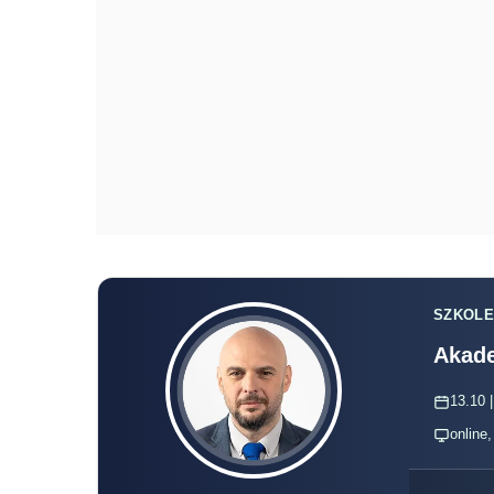
SZKOLE
Akade
13.10 |
online