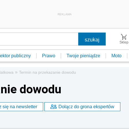
REKLAMA
Sklep
ektor publiczny
Prawo
Twoje pieniądze
Moto
»
datkowa
Termin na przekazanie dowodu
anie dowodu
 się na newsletter
Dołącz do grona ekspertów