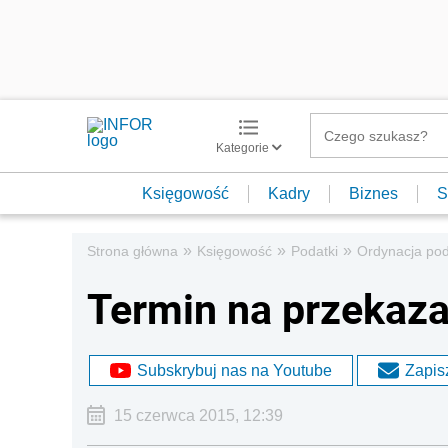
Kategorie
Księgowość
Kadry
Biznes
S
»
»
»
Strona główna
Księgowość
Podatki
Ordynacja po
Termin na przekaz
Subskrybuj nas na Youtube
Zapisz
15 czerwca 2015, 12:39