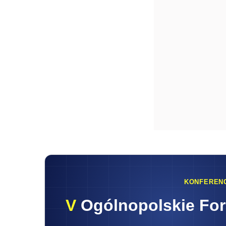
KONFEREN
V
Ogólnopolskie Fo