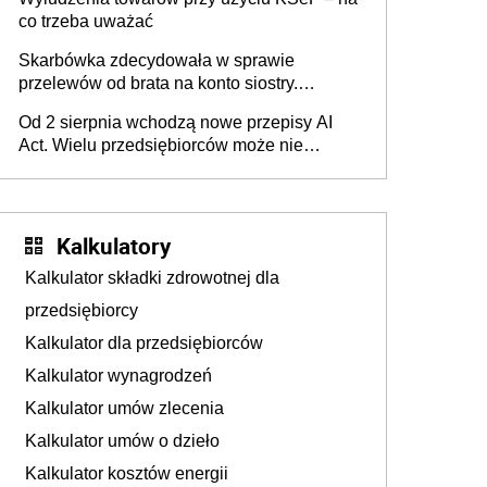
co trzeba uważać
Skarbówka zdecydowała w sprawie
przelewów od brata na konto siostry.
Pieniądze z emerytury mamy wyglądały jak
Od 2 sierpnia wchodzą nowe przepisy AI
darowizna, ale podatku jednak nie będzie
Act. Wielu przedsiębiorców może nie
wiedzieć, że dotyczą także ich
Kalkulatory
Kalkulator składki zdrowotnej dla
przedsiębiorcy
Kalkulator dla przedsiębiorców
Kalkulator wynagrodzeń
Kalkulator umów zlecenia
Kalkulator umów o dzieło
Kalkulator kosztów energii