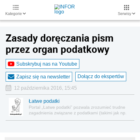
Kategorie
Serwisy
Zasady doręczania pism
przez organ podatkowy
Subskrybuj nas na Youtube
Dołącz do ekspertów
Zapisz się na newsletter
12 października 2016, 15:45
Łatwe podatki
Portal „Łatwe podatki” pozwala zrozumieć trudne
zagadnienia związane z podatkami (takimi jak np.
VAT, CIT czy PIT) w sposób stosunkowo
przystępny, podparty ciekawymi przykładami.