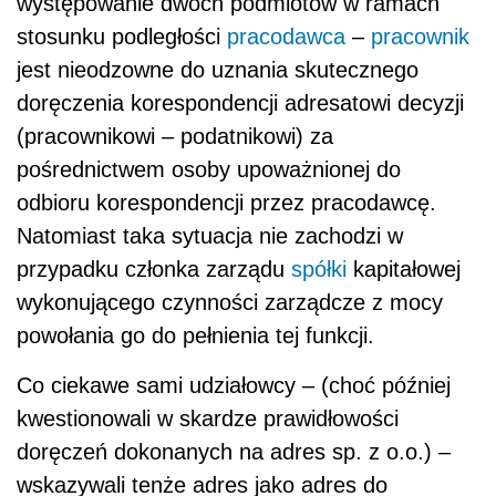
występowanie dwóch podmiotów w ramach
stosunku podległości
pracodawca
–
pracownik
jest nieodzowne do uznania skutecznego
doręczenia korespondencji adresatowi decyzji
(pracownikowi – podatnikowi) za
pośrednictwem osoby upoważnionej do
odbioru korespondencji przez pracodawcę.
Natomiast taka sytuacja nie zachodzi w
przypadku członka zarządu
spółki
kapitałowej
wykonującego czynności zarządcze z mocy
powołania go do pełnienia tej funkcji.
Co ciekawe sami udziałowcy – (choć później
kwestionowali w skardze prawidłowości
doręczeń dokonanych na adres sp. z o.o.) –
wskazywali tenże adres jako adres do