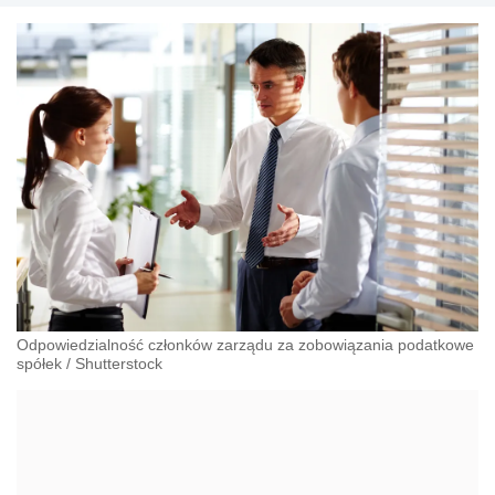
podatkowych, księgowych, finansistów oraz
doradców biznesowych. Russell Bedford doradza
klientom w ponad 90 krajach na całym świecie.
Grupa posiada ponad 290 biur i zatrudnia ok. 7.000
profesjonalnych doradców.
Odpowiedzialność członków zarządu za zobowiązania podatkowe
spółek
/
Shutterstock