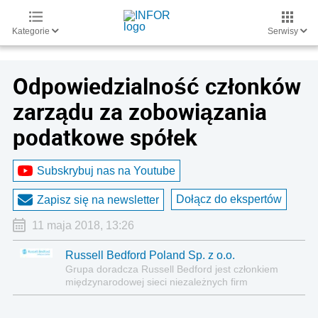
Kategorie
Serwisy
Odpowiedzialność członków
zarządu za zobowiązania
podatkowe spółek
Subskrybuj nas na Youtube
Dołącz do ekspertów
Zapisz się na newsletter
11 maja 2018, 13:26
Russell Bedford Poland Sp. z o.o.
Grupa doradcza Russell Bedford jest członkiem
międzynarodowej sieci niezależnych firm
doradczych Russell Bedford International,
zrzeszających prawników, audytorów, doradców