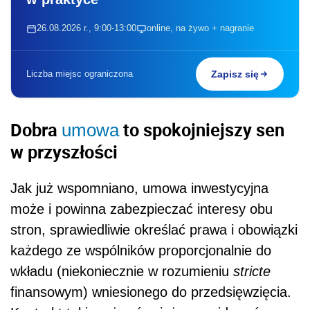
26.08.2026 r., 9:00-13:00
online, na żywo + nagranie
Liczba miejsc ograniczona
Zapisz się
Dobra
to spokojniejszy sen
umowa
w przyszłości
Jak już wspomniano, umowa inwestycyjna
może i powinna zabezpieczać interesy obu
stron, sprawiedliwie określać prawa i obowiązki
każdego ze wspólników proporcjonalnie do
wkładu (niekoniecznie w rozumieniu
stricte
finansowym) wniesionego do przedsięwzięcia.