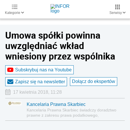
Kategorie
Serwisy
Umowa spółki powinna
uwzględniać wkład
wniesiony przez wspólnika
Subskrybuj nas na Youtube
Dołącz do ekspertów
Zapisz się na newsletter
17 kwietnia 2018, 11:28
Kancelaria Prawna Skarbiec
Kancelaria Prawna Skarbiec świadczy doradztwo
prawne z zakresu prawa podatkowego,
gospodarczego, cywilnego i karnego.