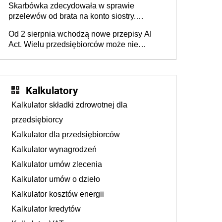
Skarbówka zdecydowała w sprawie
przelewów od brata na konto siostry.
Pieniądze z emerytury mamy wyglądały jak
Od 2 sierpnia wchodzą nowe przepisy AI
darowizna, ale podatku jednak nie będzie
Act. Wielu przedsiębiorców może nie
wiedzieć, że dotyczą także ich
Kalkulatory
Kalkulator składki zdrowotnej dla
przedsiębiorcy
Kalkulator dla przedsiębiorców
Kalkulator wynagrodzeń
Kalkulator umów zlecenia
Kalkulator umów o dzieło
Kalkulator kosztów energii
Kalkulator kredytów