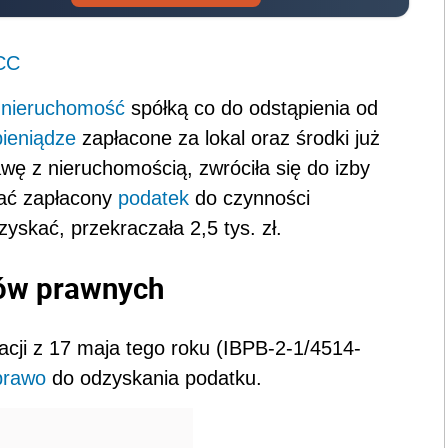
PCC
ą
nieruchomość
spółką co do odstąpienia od
pieniądze
zapłacone za lokal oraz środki już
wę z nieruchomością, zwróciła się do izby
kać zapłacony
podatek
do czynności
yskać, przekraczała 2,5 tys. zł.
ków prawnych
cji z 17 maja tego roku (IBPB-2-1/4514-
prawo
do odzyskania podatku.