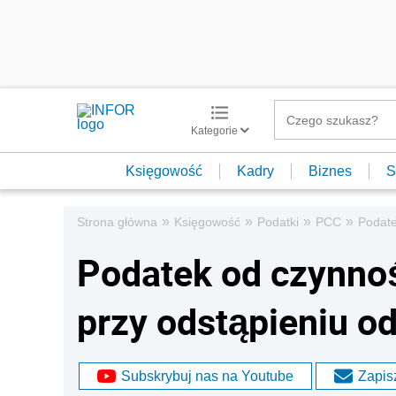
Kategorie
Księgowość
Kadry
Biznes
S
»
»
»
»
Strona główna
Księgowość
Podatki
PCC
Podate
Podatek od czynno
przy odstąpieniu o
Subskrybuj nas na Youtube
Zapisz