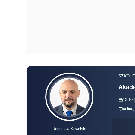
SZKOLE
Akade
13.10 |
online
Radosław Kowalski