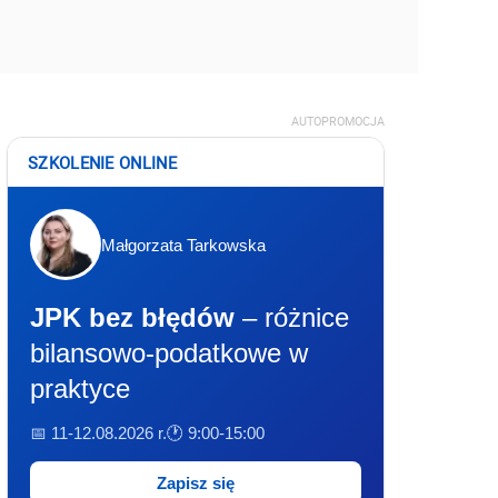
AUTOPROMOCJA
SZKOLENIE ONLINE
Małgorzata Tarkowska
JPK bez błędów
– różnice
bilansowo-podatkowe w
praktyce
📅 11-12.08.2026 r.
🕐 9:00-15:00
Zapisz się