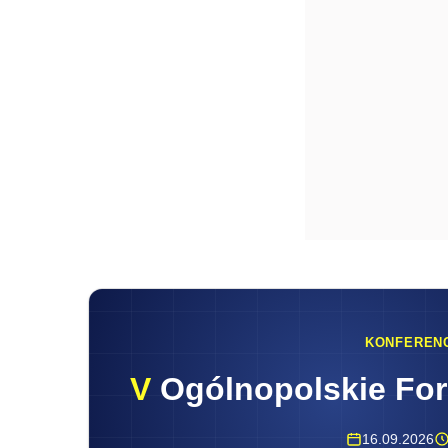
KONFEREN
V
Ogólnopolskie Fo
16.09.2026