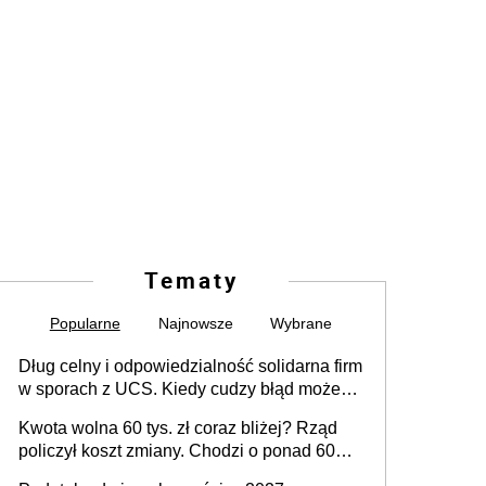
Tematy
Popularne
Najnowsze
Wybrane
Dług celny i odpowiedzialność solidarna firm
w sporach z UCS. Kiedy cudzy błąd może
stać się Twoim problemem
Kwota wolna 60 tys. zł coraz bliżej? Rząd
policzył koszt zmiany. Chodzi o ponad 60
mld zł