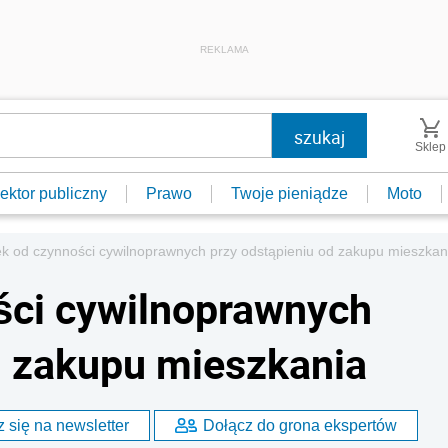
REKLAMA
Sklep
ektor publiczny
Prawo
Twoje pieniądze
Moto
k od czynności cywilnoprawnych przy odstąpieniu od zakupu mieszkan
ści cywilnoprawnych
d zakupu mieszkania
 się na newsletter
Dołącz do grona ekspertów