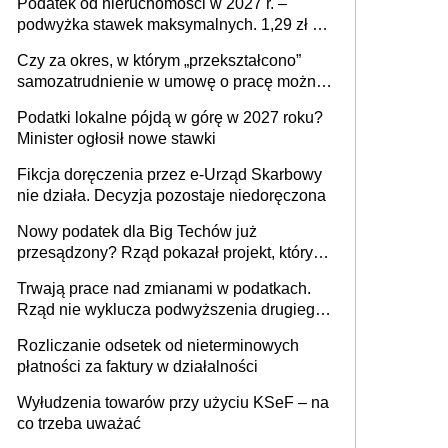
Podatek od nieruchomości w 2027 r. –
podwyżka stawek maksymalnych. 1,29 zł za
1 m2 mieszkania, 36,49 zł za 1 m2
Czy za okres, w którym „przekształcono”
budynków i lokali związanych z
samozatrudnienie w umowę o pracę można
prowadzeniem działalności gospodarczej
wystawić faktury korygujące? Rozwiązanie
Podatki lokalne pójdą w górę w 2027 roku?
umowy cywilnoprawnej jedynym
Minister ogłosił nowe stawki
racjonalnym wyjściem
Fikcja doręczenia przez e-Urząd Skarbowy
nie działa. Decyzja pozostaje niedoręczona
Nowy podatek dla Big Techów już
przesądzony? Rząd pokazał projekt, który
może zmienić zasady gry w Polsce
Trwają prace nad zmianami w podatkach.
Rząd nie wyklucza podwyższenia drugiego
progu PIT
Rozliczanie odsetek od nieterminowych
płatności za faktury w działalności
Wyłudzenia towarów przy użyciu KSeF – na
co trzeba uważać