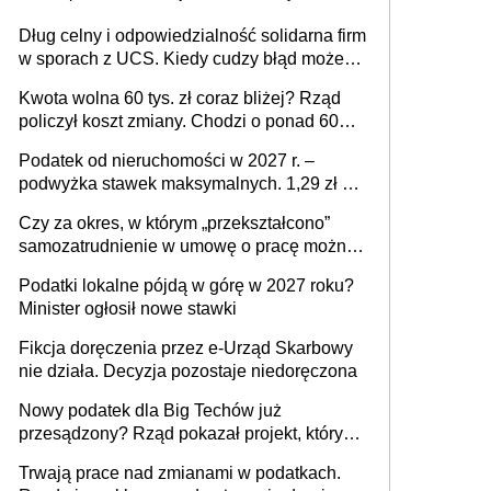
Dług celny i odpowiedzialność solidarna firm
w sporach z UCS. Kiedy cudzy błąd może
stać się Twoim problemem
Kwota wolna 60 tys. zł coraz bliżej? Rząd
policzył koszt zmiany. Chodzi o ponad 60
mld zł
Podatek od nieruchomości w 2027 r. –
podwyżka stawek maksymalnych. 1,29 zł za
1 m2 mieszkania, 36,49 zł za 1 m2
Czy za okres, w którym „przekształcono”
budynków i lokali związanych z
samozatrudnienie w umowę o pracę można
prowadzeniem działalności gospodarczej
wystawić faktury korygujące? Rozwiązanie
Podatki lokalne pójdą w górę w 2027 roku?
umowy cywilnoprawnej jedynym
Minister ogłosił nowe stawki
racjonalnym wyjściem
Fikcja doręczenia przez e-Urząd Skarbowy
nie działa. Decyzja pozostaje niedoręczona
Nowy podatek dla Big Techów już
przesądzony? Rząd pokazał projekt, który
może zmienić zasady gry w Polsce
Trwają prace nad zmianami w podatkach.