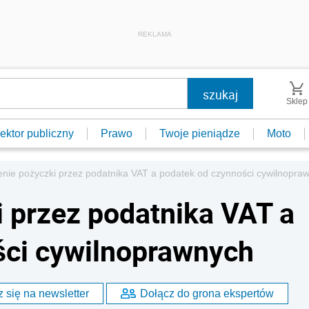
REKLAMA
Sklep
ektor publiczny
Prawo
Twoje pieniądze
Moto
enie pożyczki przez podatnika VAT a podatek od czynności cywilnopra
i przez podatnika VAT a
ści cywilnoprawnych
 się na newsletter
Dołącz do grona ekspertów