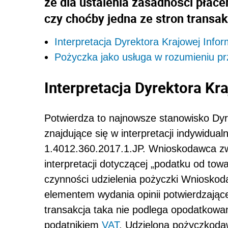
że dla ustalenia zasadności płac
czy choćby jedna ze stron transakc
Interpretacja Dyrektora Krajowej Info
Pożyczka jako usługa w rozumieniu p
Interpretacja Dyrektora Kr
Potwierdza to najnowsze stanowisko Dyr
znajdujące się w interpretacji indywidua
1.4012.360.2017.1.JP. Wnioskodawca zwr
interpretacji dotyczącej „podatku od to
czynności udzielenia pożyczki Wnioskod
elementem wydania opinii potwierdzając
transakcja taka nie podlega opodatkowan
podatnikiem
VAT
. Udzielona pożyczkoda