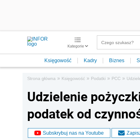
Kategorie
Księgowość
Kadry
Biznes
S
»
»
»
»
Strona główna
Księgowość
Podatki
PCC
Udziel
Udzielenie pożyczk
podatek od czynno
Subskrybuj nas na Youtube
Zapisz