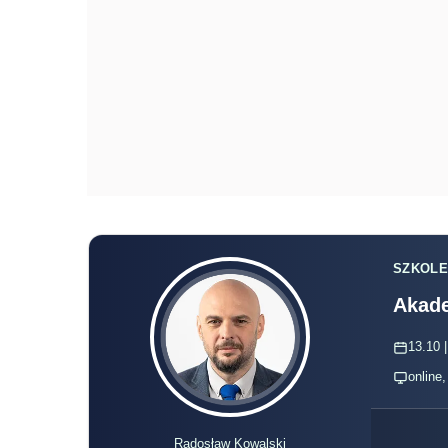
SZKOLE
Akade
13.10 |
online
Radosław Kowalski