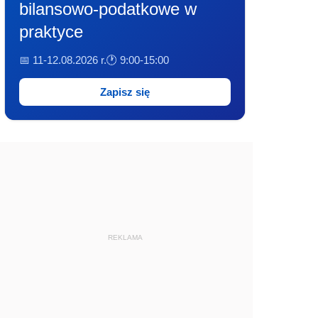
bilansowo-podatkowe w
praktyce
📅 11-12.08.2026 r.
🕐 9:00-15:00
Zapisz się
REKLAMA