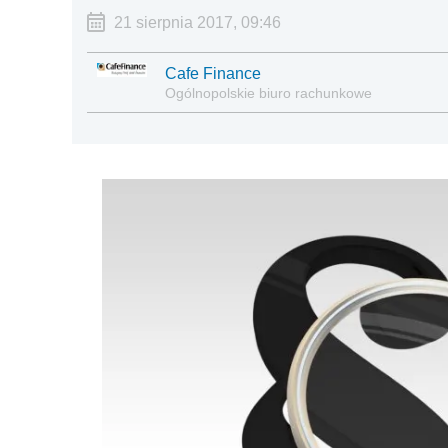
21 sierpnia 2017, 09:46
Cafe Finance
Ogólnopolskie biuro rachunkowe