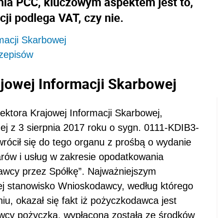
enia PCC, kluczowym aspektem jest to,
ji podlega VAT, czy nie.
rmacji Skarbowej
rzepisów
ajowej Informacji Skarbowej
ektora Krajowej Informacji Skarbowej,
lnej z 3 sierpnia 2017 roku o sygn. 0111-KDIB3-
ócił się do tego organu z prośbą o wydanie
warów i usług w zakresie opodatkowania
awcy przez Spółkę”. Najważniejszym
ej stanowisko Wnioskodawcy, według którego
iu, okazał się fakt iż pożyczkodawca jest
wcy pożyczka, wypłacona została ze środków