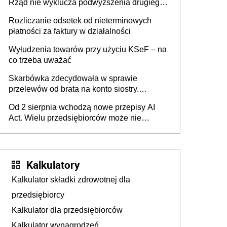
Rząd nie wyklucza podwyższenia drugiego
progu PIT
Rozliczanie odsetek od nieterminowych
płatności za faktury w działalności
Wyłudzenia towarów przy użyciu KSeF – na
co trzeba uważać
Skarbówka zdecydowała w sprawie
przelewów od brata na konto siostry.
Pieniądze z emerytury mamy wyglądały jak
Od 2 sierpnia wchodzą nowe przepisy AI
darowizna, ale podatku jednak nie będzie
Act. Wielu przedsiębiorców może nie
wiedzieć, że dotyczą także ich
Kalkulatory
Kalkulator składki zdrowotnej dla
przedsiębiorcy
Kalkulator dla przedsiębiorców
Kalkulator wynagrodzeń