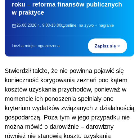
roku – reforma finansów publicznych
w praktyce
26.08.2026 r., 9:00-13:00
online, na żywo + nagranie
Liczba miejsc ograniczona
Zapisz się
Stwierdził także, że nie powinna pojawić się
konieczność korygowania zeznań pod kątem
kosztów uzyskania przychodów, ponieważ w
momencie ich ponoszenia spełniały one
kryterium wydatków związanych z działalnością
gospodarczą. Poza tym w jego przypadku nie
można mówić o darowiźnie – darowizny
również nie stanowią kosztu uzyskania