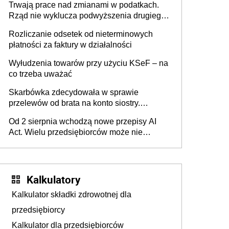
Trwają prace nad zmianami w podatkach.
Rząd nie wyklucza podwyższenia drugiego
progu PIT
Rozliczanie odsetek od nieterminowych
płatności za faktury w działalności
Wyłudzenia towarów przy użyciu KSeF – na
co trzeba uważać
Skarbówka zdecydowała w sprawie
przelewów od brata na konto siostry.
Pieniądze z emerytury mamy wyglądały jak
Od 2 sierpnia wchodzą nowe przepisy AI
darowizna, ale podatku jednak nie będzie
Act. Wielu przedsiębiorców może nie
wiedzieć, że dotyczą także ich
Kalkulatory
Kalkulator składki zdrowotnej dla
przedsiębiorcy
Kalkulator dla przedsiębiorców