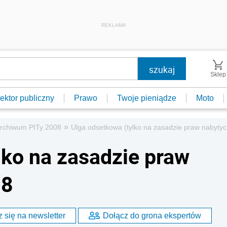
REKLAMA
Sklep
ektor publiczny
Prawo
Twoje pieniądze
Moto
»
rchiwum PITy 2008
Ulga odsetkowa (tylko na zasadzie praw nabytyc
lko na zasadzie praw
08
 się na newsletter
Dołącz do grona ekspertów