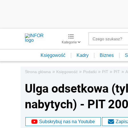
Kategorie
Księgowość
Kadry
Biznes
S
»
»
»
»
»
Strona główna
Księgowość
Podatki
PIT
PIT
A
Ulga odsetkowa (ty
nabytych) - PIT 20
Subskrybuj nas na Youtube
Zapisz