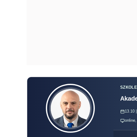
SZKOLE
Akade
13.10 |
online