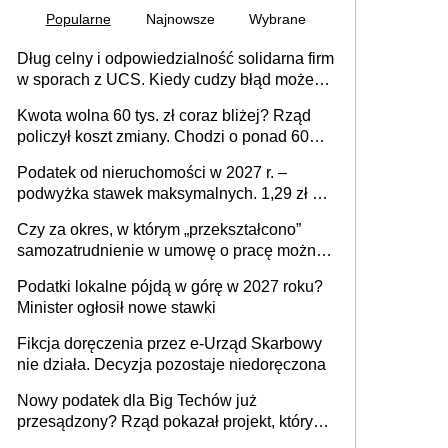
Popularne
Najnowsze
Wybrane
Dług celny i odpowiedzialność solidarna firm
w sporach z UCS. Kiedy cudzy błąd może
stać się Twoim problemem
Kwota wolna 60 tys. zł coraz bliżej? Rząd
policzył koszt zmiany. Chodzi o ponad 60
mld zł
Podatek od nieruchomości w 2027 r. –
podwyżka stawek maksymalnych. 1,29 zł za
1 m2 mieszkania, 36,49 zł za 1 m2
Czy za okres, w którym „przekształcono”
budynków i lokali związanych z
samozatrudnienie w umowę o pracę można
prowadzeniem działalności gospodarczej
wystawić faktury korygujące? Rozwiązanie
Podatki lokalne pójdą w górę w 2027 roku?
umowy cywilnoprawnej jedynym
Minister ogłosił nowe stawki
racjonalnym wyjściem
Fikcja doręczenia przez e-Urząd Skarbowy
nie działa. Decyzja pozostaje niedoręczona
Nowy podatek dla Big Techów już
przesądzony? Rząd pokazał projekt, który
może zmienić zasady gry w Polsce