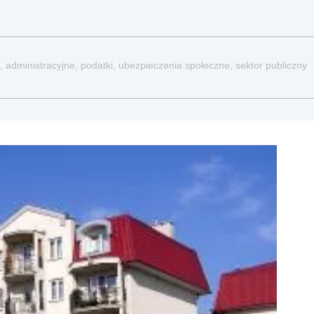
, administracyjne, podatki, ubezpieczenia społeczne, sektor publiczny