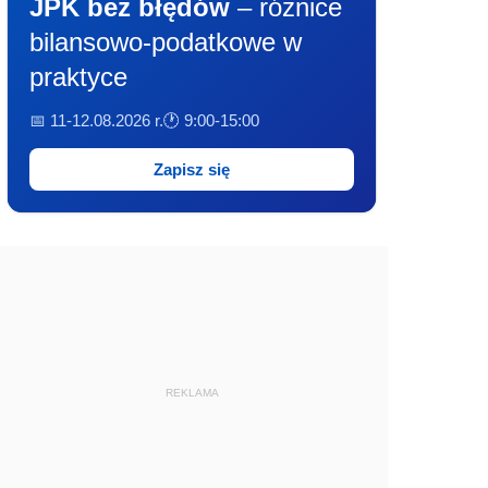
JPK bez błędów
– różnice
bilansowo-podatkowe w
praktyce
📅 11-12.08.2026 r.
🕐 9:00-15:00
Zapisz się
REKLAMA