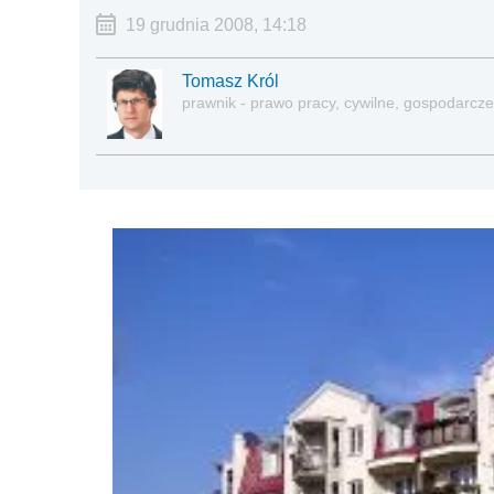
19 grudnia 2008, 14:18
Tomasz Król
prawnik - prawo pracy, cywilne, gospodarcze