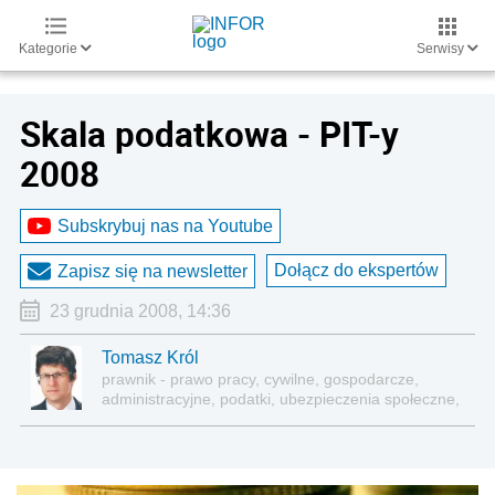
Kategorie
Serwisy
Skala podatkowa - PIT-y
2008
Subskrybuj nas na Youtube
Dołącz do ekspertów
Zapisz się na newsletter
23 grudnia 2008, 14:36
Tomasz Król
prawnik - prawo pracy, cywilne, gospodarcze,
administracyjne, podatki, ubezpieczenia społeczne,
sektor publiczny