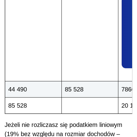
44 490
85 528
7866 
85 528
20 17
Jeżeli nie rozliczasz się podatkiem liniowym
(19% bez względu na rozmiar dochodów –