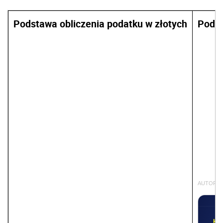
Podstawa obliczenia podatku w złotych
Podat
AUTOPR
KO