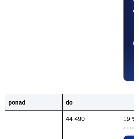
Pr
ponad
do
44 490
19 % 
AUTOPR