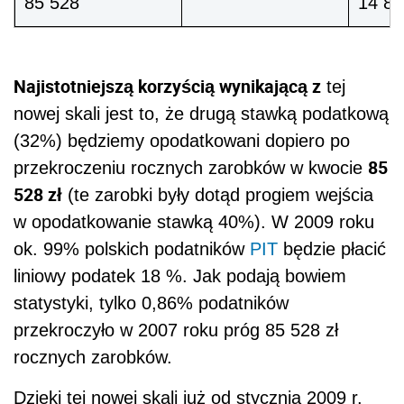
85 528
14 83
Najistotniejszą korzyścią wynikającą z
tej
nowej skali jest to, że drugą stawką podatkową
(32%) będziemy opodatkowani dopiero po
85
przekroczeniu rocznych zarobków w kwocie
528 zł
(te zarobki były dotąd progiem wejścia
w opodatkowanie stawką 40%). W 2009 roku
ok. 99% polskich podatników
PIT
będzie płacić
liniowy podatek 18 %. Jak podają bowiem
statystyki, tylko 0,86% podatników
przekroczyło w 2007 roku próg 85 528 zł
rocznych zarobków.
Dzięki tej nowej skali już od stycznia 2009 r.