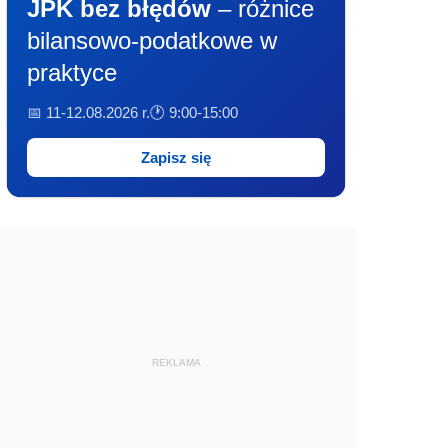
JPK bez błędów
– różnice
bilansowo-podatkowe w
praktyce
📅 11-12.08.2026 r.
🕐 9:00-15:00
Zapisz się
REKLAMA