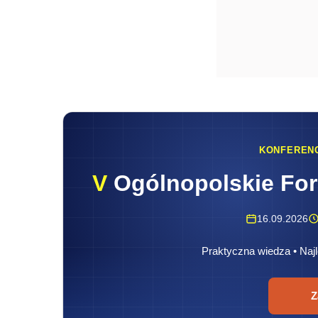
KONFEREN
V
Ogólnopolskie Fo
16.09.2026
Praktyczna wiedza • Najl
Z