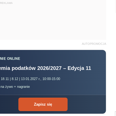
REKLAMA
AUTOPROMOCJA
NIE ONLINE
mia podatków 2026/2027 – Edycja 11
 18.11 | 8.12 | 13.01.2027 r., 10:00-15:00
, na żywo + nagranie
Zapisz się