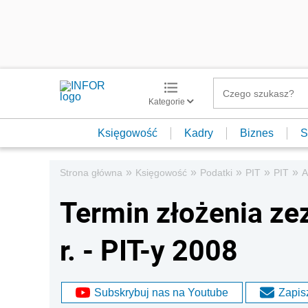
Kategorie
Księgowość
Kadry
Biznes
S
»
»
»
»
»
Strona główna
Księgowość
Podatki
PIT
PIT
A
Termin złożenia ze
r. - PIT-y 2008
Subskrybuj nas na Youtube
Zapisz