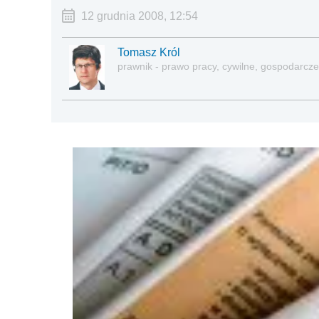
12 grudnia 2008, 12:54
Tomasz Król
prawnik - prawo pracy, cywilne, gospodarcze