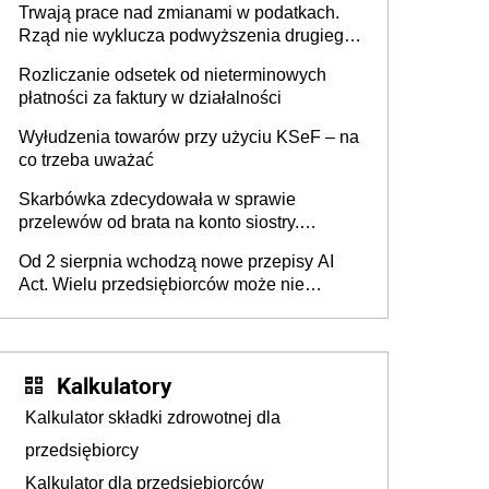
Trwają prace nad zmianami w podatkach.
Rząd nie wyklucza podwyższenia drugiego
progu PIT
Rozliczanie odsetek od nieterminowych
płatności za faktury w działalności
Wyłudzenia towarów przy użyciu KSeF – na
co trzeba uważać
Skarbówka zdecydowała w sprawie
przelewów od brata na konto siostry.
Pieniądze z emerytury mamy wyglądały jak
Od 2 sierpnia wchodzą nowe przepisy AI
darowizna, ale podatku jednak nie będzie
Act. Wielu przedsiębiorców może nie
wiedzieć, że dotyczą także ich
Kalkulatory
Kalkulator składki zdrowotnej dla
przedsiębiorcy
Kalkulator dla przedsiębiorców