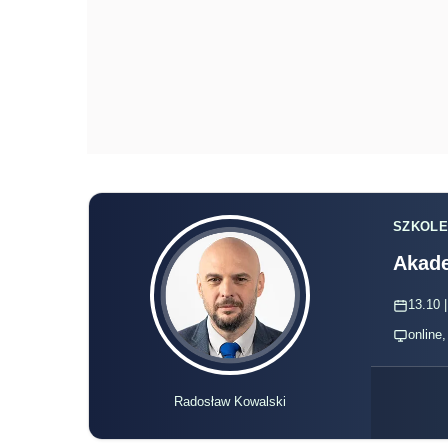
SZKOLE
Akade
13.10 |
online
Radosław Kowalski