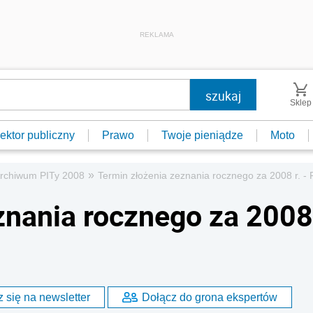
REKLAMA
Sklep
ektor publiczny
Prawo
Twoje pieniądze
Moto
»
rchiwum PITy 2008
Termin złożenia zeznania rocznego za 2008 r. - 
znania rocznego za 2008
 się na newsletter
Dołącz do grona ekspertów