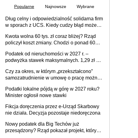
Popularne
Najnowsze
Wybrane
Dług celny i odpowiedzialność solidarna firm
w sporach z UCS. Kiedy cudzy błąd może
stać się Twoim problemem
Kwota wolna 60 tys. zł coraz bliżej? Rząd
policzył koszt zmiany. Chodzi o ponad 60
mld zł
Podatek od nieruchomości w 2027 r. –
podwyżka stawek maksymalnych. 1,29 zł za
1 m2 mieszkania, 36,49 zł za 1 m2
Czy za okres, w którym „przekształcono”
budynków i lokali związanych z
samozatrudnienie w umowę o pracę można
prowadzeniem działalności gospodarczej
wystawić faktury korygujące? Rozwiązanie
Podatki lokalne pójdą w górę w 2027 roku?
umowy cywilnoprawnej jedynym
Minister ogłosił nowe stawki
racjonalnym wyjściem
Fikcja doręczenia przez e-Urząd Skarbowy
nie działa. Decyzja pozostaje niedoręczona
Nowy podatek dla Big Techów już
przesądzony? Rząd pokazał projekt, który
może zmienić zasady gry w Polsce