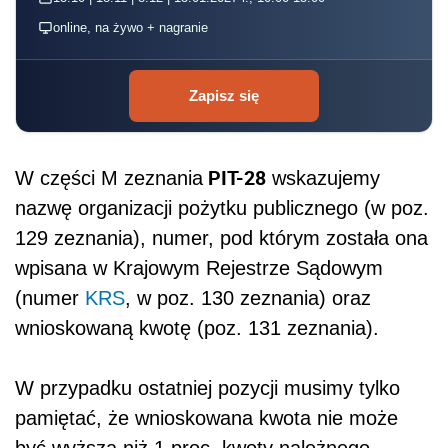
online, na żywo + nagranie
Zapisz się
PIT-28
W części M zeznania
wskazujemy
nazwę organizacji pożytku publicznego (w poz.
129 zeznania), numer, pod którym została ona
wpisana w Krajowym Rejestrze Sądowym
(numer
KRS
, w poz. 130 zeznania) oraz
wnioskowaną kwotę (poz. 131 zeznania).
W przypadku ostatniej pozycji musimy tylko
pamiętać, że wnioskowana kwota nie może
być wyższa niż 1 proc. kwoty należnego