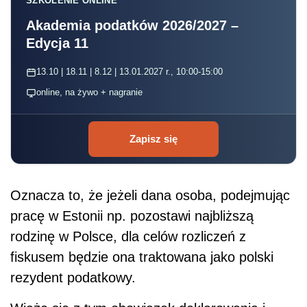
SZKOLENIE ONLINE
Akademia podatków 2026/2027 –
Edycja 11
13.10 | 18.11 | 8.12 | 13.01.2027 r., 10:00-15:00
online, na żywo + nagranie
Zapisz się
Oznacza to, że jeżeli dana osoba, podejmując
pracę w Estonii np. pozostawi najbliższą
rodzinę w Polsce, dla celów rozliczeń z
fiskusem będzie ona traktowana jako polski
rezydent podatkowy.