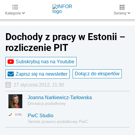
Kategorie
Serwisy
Dochody z pracy w Estonii –
rozliczenie PIT
Subskrybuj nas na Youtube
Dołącz do ekspertów
Zapisz się na newsletter
27 stycznia 2012, 11:30
Joanna Narkiewicz-Tarłowska
Doradca podatkowy
PwC Studio
Serwis prawno-podatkowy PwC