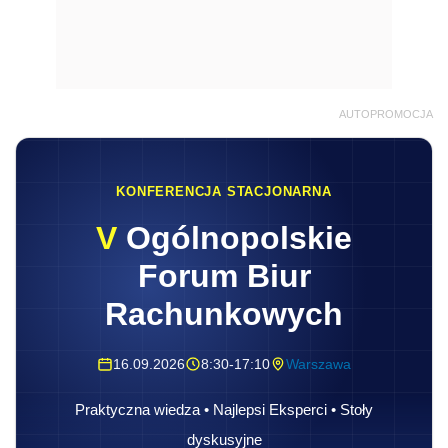
AUTOPROMOCJA
KONFERENCJA STACJONARNA
V
Ogólnopolskie
Forum Biur
Rachunkowych
16.09.2026
8:30-17:10
Warszawa
Praktyczna wiedza • Najlepsi Eksperci • Stoły
dyskusyjne