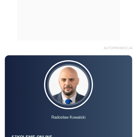
AUTOPROMOCJA
Radosław Kowalski