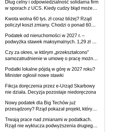
Dług celny i odpowiedzialność solidarna firm
w sporach z UCS. Kiedy cudzy błąd może
stać się Twoim problemem
Kwota wolna 60 tys. zł coraz bliżej? Rząd
policzył koszt zmiany. Chodzi o ponad 60
mld zł
Podatek od nieruchomości w 2027 r. –
podwyżka stawek maksymalnych. 1,29 zł za
1 m2 mieszkania, 36,49 zł za 1 m2
Czy za okres, w którym „przekształcono”
budynków i lokali związanych z
samozatrudnienie w umowę o pracę można
prowadzeniem działalności gospodarczej
wystawić faktury korygujące? Rozwiązanie
Podatki lokalne pójdą w górę w 2027 roku?
umowy cywilnoprawnej jedynym
Minister ogłosił nowe stawki
racjonalnym wyjściem
Fikcja doręczenia przez e-Urząd Skarbowy
nie działa. Decyzja pozostaje niedoręczona
Nowy podatek dla Big Techów już
przesądzony? Rząd pokazał projekt, który
może zmienić zasady gry w Polsce
Trwają prace nad zmianami w podatkach.
Rząd nie wyklucza podwyższenia drugiego
progu PIT