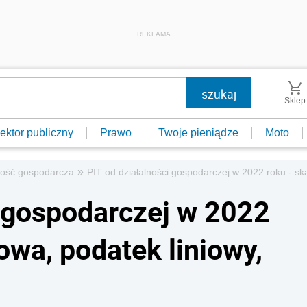
REKLAMA
Sklep
ektor publiczny
Prawo
Twoje pieniądze
Moto
»
ność gospodarcza
PIT od działalności gospodarczej w 2022 roku - ska
i gospodarczej w 2022
owa, podatek liniowy,