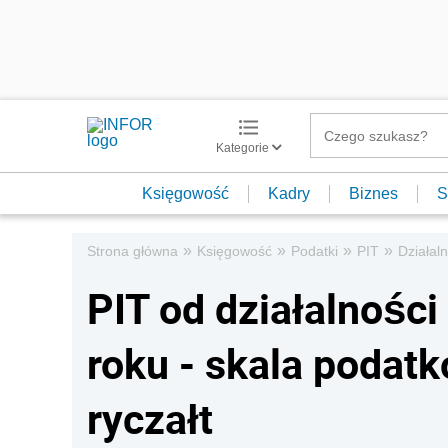
Kategorie
Księgowość
Kadry
Biznes
S
»
»
»
»
Strona główna
Księgowość
Podatki
PIT
Działal
PIT od działalnośc
roku - skala podatk
ryczałt