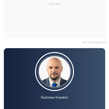
REKLAMA
AUTOPROMOCJA
Radosław Kowalski