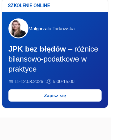
SZKOLENIE ONLINE
Małgorzata Tarkowska
JPK bez błędów
– różnice
bilansowo-podatkowe w
praktyce
📅 11-12.08.2026 r.
🕐 9:00-15:00
Zapisz się