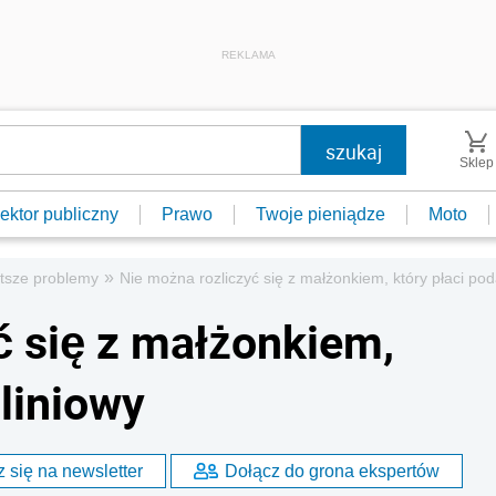
REKLAMA
Sklep
ektor publiczny
Prawo
Twoje pieniądze
Moto
»
tsze problemy
Nie można rozliczyć się z małżonkiem, który płaci pod
ć się z małżonkiem,
 liniowy
 się na newsletter
Dołącz do grona ekspertów