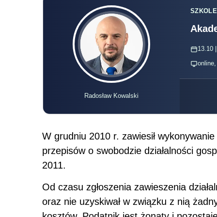
SZKOLE
Akade
13.10 |
online
Radosław Kowalski
W grudniu 2010 r. zawiesił wykonywanie 
przepisów o swobodzie działalności gosp
2011.
Od czasu zgłoszenia zawieszenia działalno
oraz nie uzyskiwał w związku z nią żadny
kosztów. Podatnik jest żonaty i pozostaj