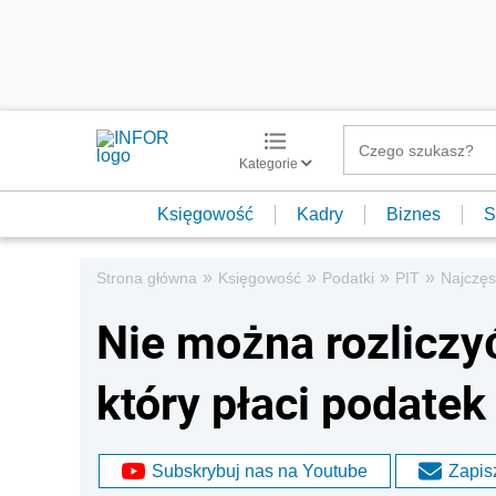
Kategorie
Księgowość
Kadry
Biznes
S
»
»
»
»
Strona główna
Księgowość
Podatki
PIT
Najczęs
Nie można rozliczy
który płaci podatek
Subskrybuj nas na Youtube
Zapisz