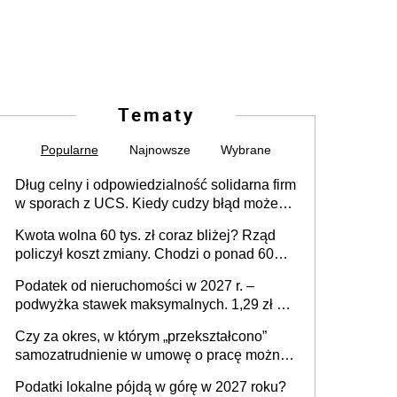
Tematy
Popularne
Najnowsze
Wybrane
Dług celny i odpowiedzialność solidarna firm
w sporach z UCS. Kiedy cudzy błąd może
stać się Twoim problemem
Kwota wolna 60 tys. zł coraz bliżej? Rząd
policzył koszt zmiany. Chodzi o ponad 60
mld zł
Podatek od nieruchomości w 2027 r. –
podwyżka stawek maksymalnych. 1,29 zł za
1 m2 mieszkania, 36,49 zł za 1 m2
Czy za okres, w którym „przekształcono”
budynków i lokali związanych z
samozatrudnienie w umowę o pracę można
prowadzeniem działalności gospodarczej
wystawić faktury korygujące? Rozwiązanie
Podatki lokalne pójdą w górę w 2027 roku?
umowy cywilnoprawnej jedynym