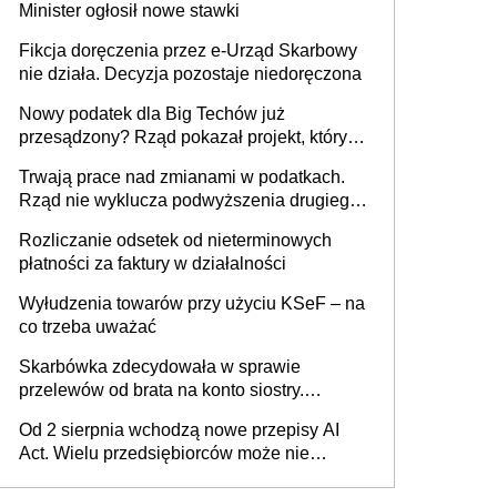
Minister ogłosił nowe stawki
racjonalnym wyjściem
Fikcja doręczenia przez e-Urząd Skarbowy
nie działa. Decyzja pozostaje niedoręczona
Nowy podatek dla Big Techów już
przesądzony? Rząd pokazał projekt, który
może zmienić zasady gry w Polsce
Trwają prace nad zmianami w podatkach.
Rząd nie wyklucza podwyższenia drugiego
progu PIT
Rozliczanie odsetek od nieterminowych
płatności za faktury w działalności
Wyłudzenia towarów przy użyciu KSeF – na
co trzeba uważać
Skarbówka zdecydowała w sprawie
przelewów od brata na konto siostry.
Pieniądze z emerytury mamy wyglądały jak
Od 2 sierpnia wchodzą nowe przepisy AI
darowizna, ale podatku jednak nie będzie
Act. Wielu przedsiębiorców może nie
wiedzieć, że dotyczą także ich