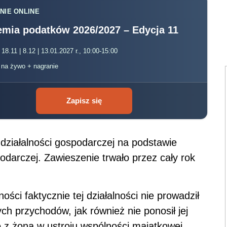
NIE ONLINE
mia podatków 2026/2027 – Edycja 11
 18.11 | 8.12 | 13.01.2027 r., 10:00-15:00
, na żywo + nagranie
Zapisz się
działalności gospodarczej na podstawie
odarczej. Zawieszenie trwało przez cały rok
ści faktycznie tej działalności nie prowadził
ch przychodów, jak również nie ponosił jej
e z żoną w ustroju wspólności majątkowej