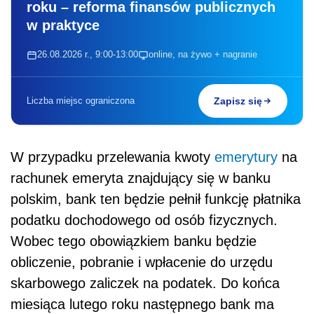
roku – reforma finansów publicznych
w praktyce
26.08.2026 r., 9:00-13:00
online, na żywo + nagranie
Liczba miejsc ograniczona
Zapisz się
W przypadku przelewania kwoty
emerytury
na
rachunek emeryta znajdujący się w banku
polskim, bank ten będzie pełnił funkcję płatnika
podatku dochodowego od osób fizycznych.
Wobec tego obowiązkiem banku będzie
obliczenie, pobranie i wpłacenie do urzędu
skarbowego zaliczek na podatek. Do końca
miesiąca lutego roku następnego bank ma