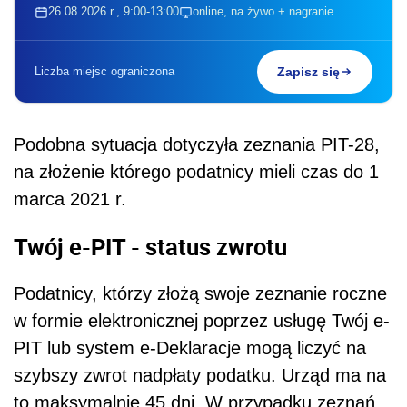
26.08.2026 r., 9:00-13:00
online, na żywo + nagranie
Liczba miejsc ograniczona
Zapisz się
Podobna sytuacja dotyczyła zeznania PIT-28,
na złożenie którego podatnicy mieli czas do 1
marca 2021 r.
Twój e-PIT - status zwrotu
Podatnicy, którzy złożą swoje zeznanie roczne
w formie elektronicznej poprzez usługę Twój e-
PIT lub system e-Deklaracje mogą liczyć na
szybszy zwrot nadpłaty podatku. Urząd ma na
to maksymalnie 45 dni. W przypadku zeznań