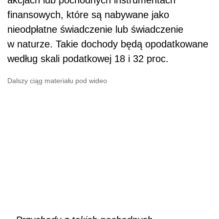
–
Przychody z takich pochodnych
instrumentów finansowych będą kwalifikowane
jako przychody z tego źródła, w ramach
którego
podatnik
otrzymał takie nieodpłatne
świadczenie, np. ze stosunku pracy albo
z działalności wykonywanej osobiście. Jeżeli
w planie programu motywacyjnego pochodny
instrument finansowy nie będzie finalnie
przekładał się na nabycie akcji, to przychód