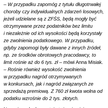
–
Rośnie również wysokość zwolnienia
w przypadku nagród otrzymywanych
w konkursach, jak i nagród związanych ze
sprzedażą premiową. Z 760 zł kwota wolna od
podatku wzrośnie do 2 tys. złotych.
Na zmianach skorzystają też najmniej
zarabiający. Kwota wolna od podatku wzrośnie
dla nich z 6,6 tys. do 8 tys. zł. Zwolnienie
z podatku obejmie natomiast kwoty
umorzonych zaległości z tytułu np. czynszu za
mieszkanie
, opłat za dostawy energii, gazu
i wody.