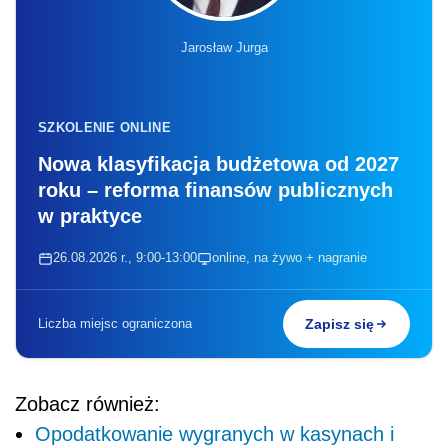
Liczba miejsc ograniczona
Zapisz się
Zobacz również:
Opodatkowanie wygranych w kasynach i
koszty twórców - kolejne zmiany w PIT
Wydatki na świadczenia medyczne dla
rodzin pracowników a koszty podatkowe
pracodawcy
PIT 2018 - najważniejsze zmiany
Na nowelizacji przepisów o podatku
dochodowym skorzystają m.in. ci, którzy
uzyskają dochody z tytułu zapomogi, np.