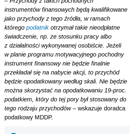
będzie opodatkowany według skali. Nie będzie
można skorzystać na opodatkowaniu 19-proc.
podatkiem, który do tej pory był stosowany do
tego rodzaju przychodów –
wskazuje doradca
podatkowy MDDP.
INFORAKADEMIA poleca:
Wybrane
zmiany w
i CIT
PIT
Jeżeli
akcje
zostaną zaś nabyte w ramach
programów opracowanych przez pracodawców
lub firmy, z którymi podatnicy są związani
kontraktem menadżerskim, to
podatek
z tytułu
przychodu zapłacą w momencie zbycia akcji.
AUTOPROMOCJA