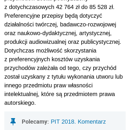
innego przedmiotu praw własności
intelektualnej, które są przedmiotem prawa
autorskiego.
Polecamy:
PIT 2018. Komentarz
–
Druga zmiana jest niekorzystna, ponieważ
wprowadzono do ustawy katalog działalności
twórczej, w stosunku do której mogą w ogóle
być zastosowane 50-proc.
koszty
. W efekcie
może wystąpić taka sytuacja, że osoba
rzeczywiście jest twórcą utworu, który mieści
się w definicji przepisów prawa autorskiego,
niemniej jednak jej działalność w tym zakresie