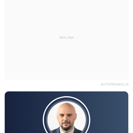
AUTOPROMOCJA
Radosław Kowalski
SZKOLENIE ONLINE
Akademia podatków 2026/2027 –
Edycja 11
13.10 | 18.11 | 8.12 | 13.01.2027 r., 10:00-15:00
online, na żywo + nagranie