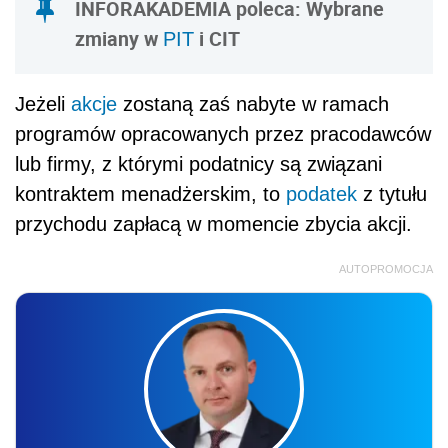
Jarosław Jurga
SZKOLENIE ONLINE
Nowa klasyfikacja budżetowa od 2027
roku – reforma finansów publicznych
w praktyce
26.08.2026 r., 9:00-13:00
online, na żywo + nagranie