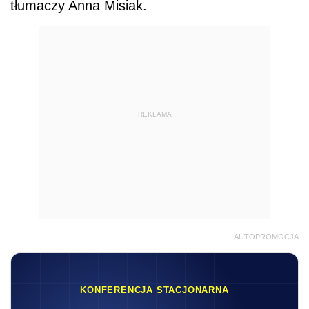
AUTOPROMOCJA
KONFERENCJA STACJONARNA
V
Ogólnopolskie
Forum Biur
Rachunkowych
16.09.2026
8:30-17:10
Warszawa
Praktyczna wiedza • Najlepsi Eksperci • Stoły
dyskusyjne