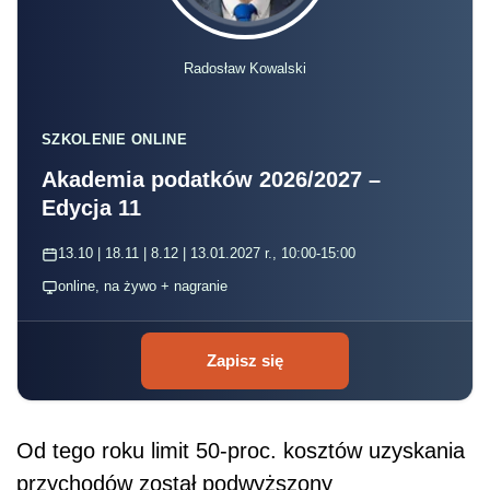
Zapisz się
Od tego roku limit 50-proc. kosztów uzyskania
przychodów został podwyższony
z dotychczasowych 42 764 zł do 85 528 zł.
Preferencyjne przepisy będą dotyczyć
działalności twórczej, badawczo-rozwojowej
oraz naukowo-dydaktycznej, artystycznej,
produkcji audiowizualnej oraz publicystycznej.
Dotychczas możliwość skorzystania
z preferencyjnych kosztów uzyskania
przychodów zależała od tego, czy przychód
został uzyskany z tytułu wykonania utworu lub