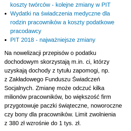
z Zakładowego Funduszu Świadczeń
Socjalnych. Zmianę może odczuć kilka
milionów pracowników, bo większość firm
przygotowuje paczki świąteczne, noworoczne
czy bony dla pracowników. Limit zwolnienia
z 380 zł wzrośnie do 1 tys. zł.
– W przypadku zapomóg z tytułu długotrwałej
choroby czy indywidualnych zdarzeń losowych,
jeżeli udzielane są z ZFŚS, będą mogły być
otrzymywane przez podatników bez limitu
i niezależnie od ich wysokości będą korzystały
ze zwolnienia podatkowego. W przypadku,
gdyby zapomogi były dawane z innych źródeł,
np. ze środków obrotowych pracodawcy, to
limit rośnie aż do 6 tys. zł –
mówi Anna Misiak.