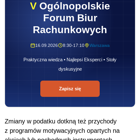
Zapisz się
Zmiany w podatku dotkną też przychody
z programów motywacyjnych opartych na
akcjach lub pochodnych instrumentach
finansowych, które są nabywane jako
nieodpłatne świadczenie lub świadczenie
w naturze. Takie dochody będą opodatkowane
według skali podatkowej 18 i 32 proc.
Dalszy ciąg materiału pod wideo