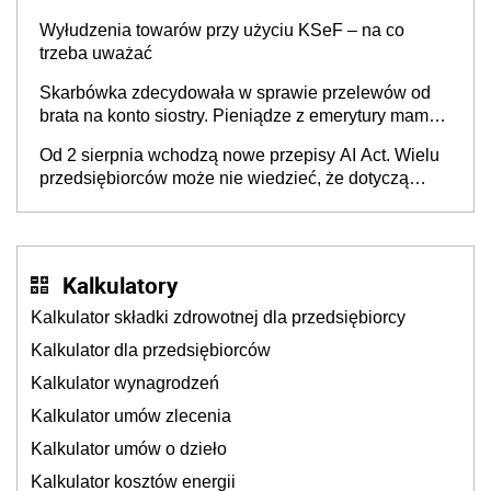
Wyłudzenia towarów przy użyciu KSeF – na co
trzeba uważać
Skarbówka zdecydowała w sprawie przelewów od
brata na konto siostry. Pieniądze z emerytury mamy
wyglądały jak darowizna, ale podatku jednak nie
Od 2 sierpnia wchodzą nowe przepisy AI Act. Wielu
będzie
przedsiębiorców może nie wiedzieć, że dotyczą
także ich
Kalkulatory
Kalkulator składki zdrowotnej dla przedsiębiorcy
Kalkulator dla przedsiębiorców
Kalkulator wynagrodzeń
Kalkulator umów zlecenia
Kalkulator umów o dzieło
Kalkulator kosztów energii