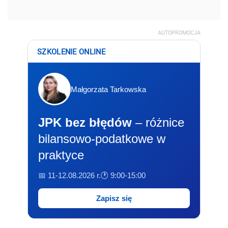
AUTOPROMOCJA
SZKOLENIE ONLINE
Małgorzata Tarkowska
JPK bez błędów
– różnice
bilansowo-podatkowe w
praktyce
📅 11-12.08.2026 r.
🕐 9:00-15:00
Zapisz się