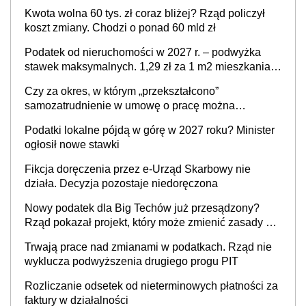
Twoim problemem
Kwota wolna 60 tys. zł coraz bliżej? Rząd policzył
koszt zmiany. Chodzi o ponad 60 mld zł
Podatek od nieruchomości w 2027 r. – podwyżka
stawek maksymalnych. 1,29 zł za 1 m2 mieszkania,
36,49 zł za 1 m2 budynków i lokali związanych z
Czy za okres, w którym „przekształcono”
prowadzeniem działalności gospodarczej
samozatrudnienie w umowę o pracę można
wystawić faktury korygujące? Rozwiązanie umowy
Podatki lokalne pójdą w górę w 2027 roku? Minister
cywilnoprawnej jedynym racjonalnym wyjściem
ogłosił nowe stawki
Fikcja doręczenia przez e-Urząd Skarbowy nie
działa. Decyzja pozostaje niedoręczona
Nowy podatek dla Big Techów już przesądzony?
Rząd pokazał projekt, który może zmienić zasady gry
w Polsce
Trwają prace nad zmianami w podatkach. Rząd nie
wyklucza podwyższenia drugiego progu PIT
Rozliczanie odsetek od nieterminowych płatności za
faktury w działalności