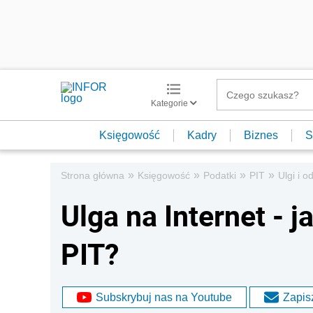
Kategorie
Księgowość
Kadry
Biznes
S
»
»
»
»
Strona główna
Księgowość
Podatki
PIT
Ulgi i o
Ulga na Internet - 
PIT?
Subskrybuj nas na Youtube
Zapisz