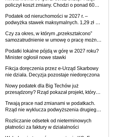
policzył koszt zmiany. Chodzi o ponad 60
mld zł
Podatek od nieruchomości w 2027 r. –
podwyżka stawek maksymalnych. 1,29 zł za
1 m2 mieszkania, 36,49 zł za 1 m2
Czy za okres, w którym „przekształcono”
budynków i lokali związanych z
samozatrudnienie w umowę o pracę można
prowadzeniem działalności gospodarczej
wystawić faktury korygujące? Rozwiązanie
Podatki lokalne pójdą w górę w 2027 roku?
umowy cywilnoprawnej jedynym
Minister ogłosił nowe stawki
racjonalnym wyjściem
Fikcja doręczenia przez e-Urząd Skarbowy
nie działa. Decyzja pozostaje niedoręczona
Nowy podatek dla Big Techów już
przesądzony? Rząd pokazał projekt, który
może zmienić zasady gry w Polsce
Trwają prace nad zmianami w podatkach.
Rząd nie wyklucza podwyższenia drugiego
progu PIT
Rozliczanie odsetek od nieterminowych
płatności za faktury w działalności