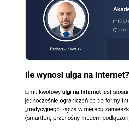
Akade
13.10 |
online
Radosław Kowalski
Ile wynosi ulga na Internet
ulgi na Internet
Limit kwotowy
jest stosu
jednocześnie ograniczeń co do formy In
„tradycyjnego” łącza w miejscu zamieszka
(smartfon, przenośny modem podłączony 