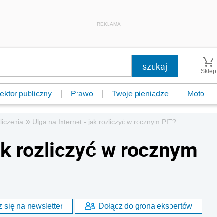
REKLAMA
Sklep
ektor publiczny
Prawo
Twoje pieniądze
Moto
»
dliczenia
Ulga na Internet - jak rozliczyć w rocznym PIT?
jak rozliczyć w rocznym
 się na newsletter
Dołącz do grona ekspertów