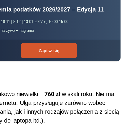
mia podatków 2026/2027 – Edycja 11
 18.11 | 8.12 | 13.01.2027 r., 10:00-15:00
, na żywo + nagranie
Zapisz się
?
– 760 zł
nkowo niewielki
w
skali roku. Nie ma
ternetu. Ulga przysługuje zarówno wobec
nia, jak i innych rodzajów połączenia z siecią
do laptopa itd.).