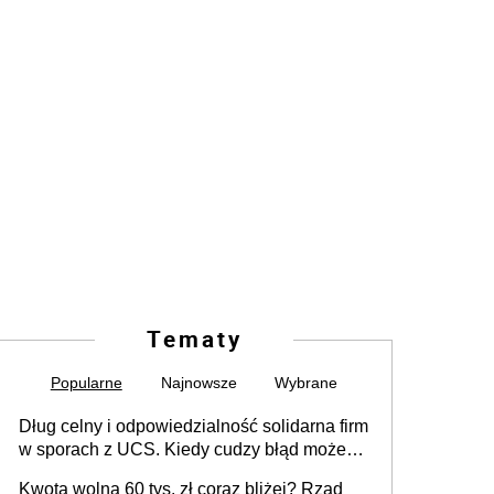
Tematy
Popularne
Najnowsze
Wybrane
Dług celny i odpowiedzialność solidarna firm
w sporach z UCS. Kiedy cudzy błąd może
stać się Twoim problemem
Kwota wolna 60 tys. zł coraz bliżej? Rząd