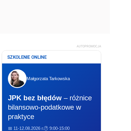
AUTOPROMOCJA
SZKOLENIE ONLINE
Małgorzata Tarkowska
JPK bez błędów
– różnice
bilansowo-podatkowe w
praktyce
📅 11-12.08.2026 r.
🕐 9:00-15:00