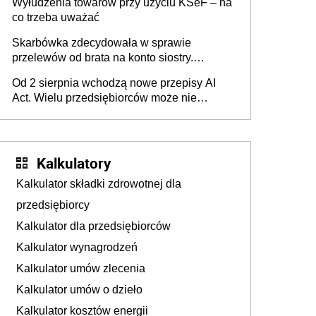
Wyłudzenia towarów przy użyciu KSeF – na
co trzeba uważać
Skarbówka zdecydowała w sprawie
przelewów od brata na konto siostry.
Pieniądze z emerytury mamy wyglądały jak
Od 2 sierpnia wchodzą nowe przepisy AI
darowizna, ale podatku jednak nie będzie
Act. Wielu przedsiębiorców może nie
wiedzieć, że dotyczą także ich
Kalkulatory
Kalkulator składki zdrowotnej dla
przedsiębiorcy
Kalkulator dla przedsiębiorców
Kalkulator wynagrodzeń
Kalkulator umów zlecenia
Kalkulator umów o dzieło
Kalkulator kosztów energii