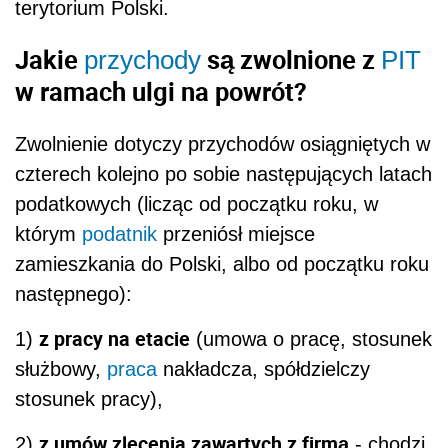
terytorium Polski.
Jakie
są zwolnione z
przychody
PIT
w ramach ulgi na powrót?
Zwolnienie dotyczy przychodów osiągniętych w
czterech kolejno po sobie następujących latach
podatkowych (licząc od początku roku, w
którym
podatnik
przeniósł miejsce
zamieszkania do Polski, albo od początku roku
następnego):
z pracy na etacie
1)
(umowa o pracę, stosunek
służbowy,
praca
nakładcza, spółdzielczy
stosunek pracy),
z umów zlecenia zawartych z firmą
2)
- c
hodzi