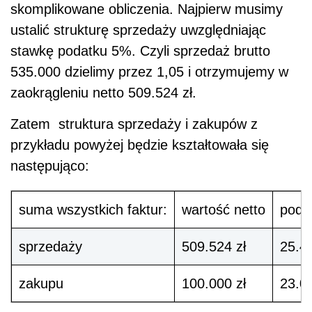
skomplikowane obliczenia. Najpierw musimy
ustalić strukturę sprzedaży uwzględniając
stawkę podatku 5%. Czyli sprzedaż brutto
535.000 dzielimy przez 1,05 i otrzymujemy w
zaokrągleniu netto 509.524 zł.
Zatem struktura sprzedaży i zakupów z
przykładu powyżej będzie kształtowała się
następująco:
suma wszystkich faktur:
wartość netto
poda
sprzedaży
509.524 zł
25.47
zakupu
100.000 zł
23.00