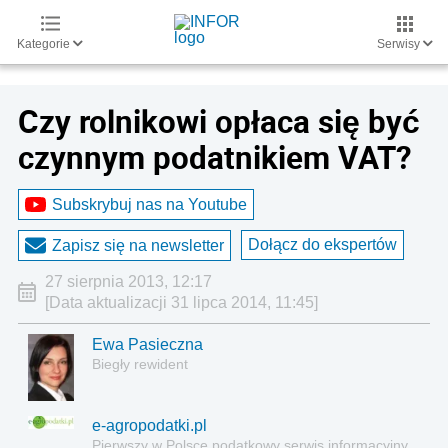
Kategorie
Serwisy
Czy rolnikowi opłaca się być
czynnym podatnikiem VAT?
Subskrybuj nas na Youtube
Dołącz do ekspertów
Zapisz się na newsletter
27 sierpnia 2013, 12:17
[Data aktualizacji 31 lipca 2014, 11:45]
Ewa Pasieczna
Biegły rewident
e-agropodatki.pl
Pierwszy w Polsce podatkowy serwis informacyjny