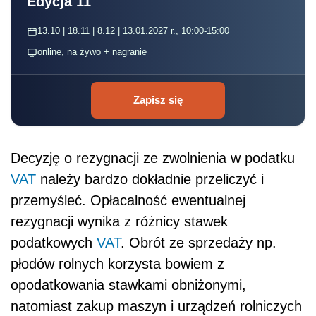
Edycja 11
13.10 | 18.11 | 8.12 | 13.01.2027 r., 10:00-15:00
online, na żywo + nagranie
Zapisz się
Decyzję o rezygnacji ze zwolnienia w podatku
VAT
należy bardzo dokładnie przeliczyć i
przemyśleć. Opłacalność ewentualnej
rezygnacji wynika z różnicy stawek
podatkowych
VAT
. Obrót ze sprzedaży np.
płodów rolnych korzysta bowiem z
opodatkowania stawkami obniżonymi,
natomiast zakup maszyn i urządzeń rolniczych