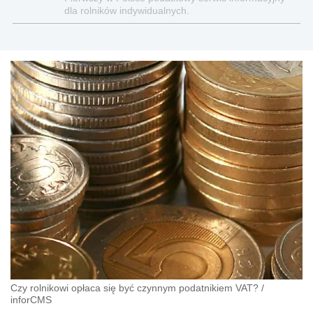
dla rolników indywidualnych.
Czy rolnikowi opłaca się być czynnym podatnikiem VAT?
/
inforCMS