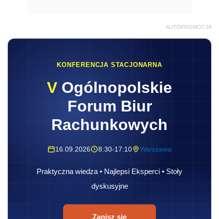
AUTOPROMOCJA
KONFERENCJA STACJONARNA
V
Ogólnopolskie
Forum Biur
Rachunkowych
16.09.2026
8:30-17:10
Warszawa
Praktyczna wiedza • Najlepsi Eksperci • Stoły
dyskusyjne
Zapisz się