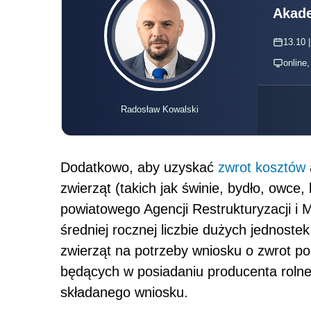
Akade
13.10 |
online
Radosław Kowalski
Dodatkowo, aby uzyskać
zwrot kosztów
zwierząt (takich jak świnie, bydło, owce,
powiatowego Agencji Restrukturyzacji i
średniej rocznej liczbie dużych jednost
zwierząt na potrzeby wniosku o zwrot p
będących w posiadaniu producenta rolne
składanego wniosku.