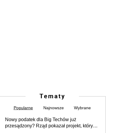
Tematy
Popularne
Najnowsze
Wybrane
Nowy podatek dla Big Techów już
przesądzony? Rząd pokazał projekt, który
może zmienić zasady gry w Polsce