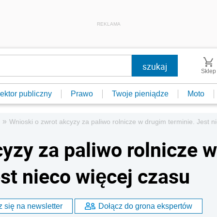
REKLAMA
Sklep
ektor publiczny
Prawo
Twoje pieniądze
Moto
»
Wnioski o zwrot akcyzy za paliwo rolnicze w drugim terminie. Jest n
yzy za paliwo rolnicze w
st nieco więcej czasu
 się na newsletter
Dołącz do grona ekspertów