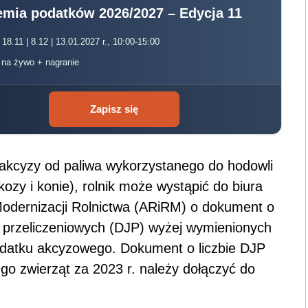
mia podatków 2026/2027 – Edycja 11
 18.11 | 8.12 | 13.01.2027 r., 10:00-15:00
, na żywo + nagranie
Zapisz się
akcyzy od paliwa wykorzystanego do hodowli
 kozy i konie), rolnik może wystąpić do biura
 Modernizacji Rolnictwa (ARiRM) o dokument o
ek przeliczeniowych (DJP) wyżej wymienionych
odatku akcyzowego. Dokument o liczbie DJP
go zwierząt za 2023 r. należy dołączyć do