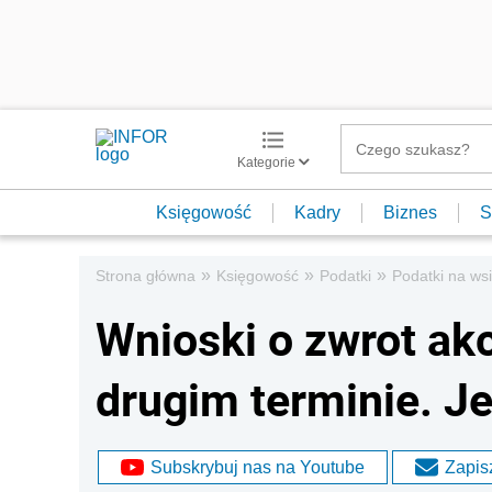
Kategorie
Księgowość
Kadry
Biznes
S
»
»
»
Strona główna
Księgowość
Podatki
Podatki na wsi
Wnioski o zwrot akc
drugim terminie. Je
Subskrybuj nas na Youtube
Zapisz