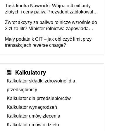
Tusk kontra Nawrocki. Wojna o 4 miliardy
złotych i ceny paliw. Prezydent zablokował
ustawę, premier mówi o „ciosie
Zwrot akcyzy za paliwo rolnicze wzrośnie do
wymierzonym we wszystkich polskich
2 zł za litr? Minister rolnictwa zapowiada
kierowców”
ważne zmiany dla rolników
Mały podatnik CIT – jak obliczyć limit przy
transakcjach reverse charge?
Kalkulatory
Kalkulator składki zdrowotnej dla
przedsiębiorcy
Kalkulator dla przedsiębiorców
Kalkulator wynagrodzeń
Kalkulator umów zlecenia
Kalkulator umów o dzieło