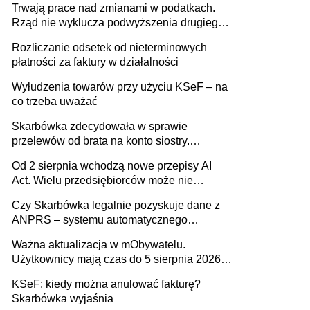
Trwają prace nad zmianami w podatkach.
Rząd nie wyklucza podwyższenia drugiego
progu PIT
Rozliczanie odsetek od nieterminowych
płatności za faktury w działalności
Wyłudzenia towarów przy użyciu KSeF – na
co trzeba uważać
Skarbówka zdecydowała w sprawie
przelewów od brata na konto siostry.
Pieniądze z emerytury mamy wyglądały jak
Od 2 sierpnia wchodzą nowe przepisy AI
darowizna, ale podatku jednak nie będzie
Act. Wielu przedsiębiorców może nie
wiedzieć, że dotyczą także ich
Czy Skarbówka legalnie pozyskuje dane z
ANPRS – systemu automatycznego
rozpoznawania tablic rejestracyjnych
Ważna aktualizacja w mObywatelu.
pojazdów z kamer drogowych?
Użytkownicy mają czas do 5 sierpnia 2026
roku
KSeF: kiedy można anulować fakturę?
Skarbówka wyjaśnia