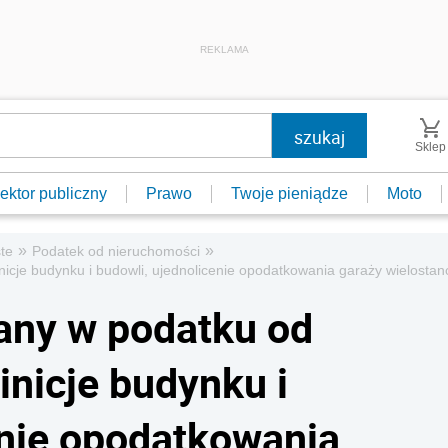
REKLAMA
Sklep
ektor publiczny
Prawo
Twoje pieniądze
Moto
»
»
te
Podatek od nieruchomości
inicje budynku i budowli, ujednolicenie opodatkowania garaży wielos
any w podatku od
inicje budynku i
enie opodatkowania