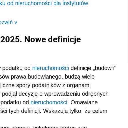
ku od nieruchomości dla instytutów
ozwiń
>
2025. Nowe definicje
w podatku od
nieruchomości
definicje „budowli”
pisów prawa budowlanego, budzą wiele
ą liczne spory podatników z organami
 podjął decyzję o wprowadzeniu odrębnych
eb podatku od
nieruchomości
. Omawiane
ci tych definicji. Wskazują tylko, że celem
zym stopniu, fiskalnego status quo,