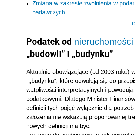
Zmiana w zakresie zwolnienia w podat
badawczych
r
Podatek od
nieruchomości
„budowli” i „budynku”
Aktualnie obowiązujące (od 2003 roku) 
i „budynku”, które odwołują się do prze
wątpliwości interpretacyjnych i powoduj
podatkowymi. Dlatego Minister Finansów
definicji tych pojęć wyłącznie dla potrz
założenia nie wskazują proponowanej treś
nowych definicji ma być:
- dążenie do zachowania, w jak najwięks