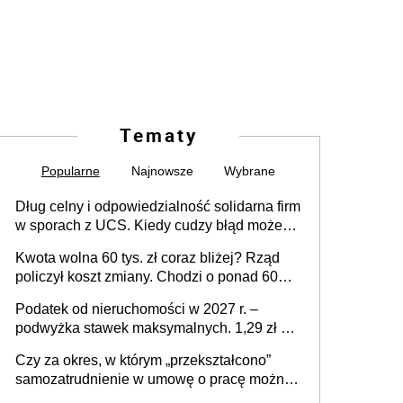
Tematy
Popularne
Najnowsze
Wybrane
Dług celny i odpowiedzialność solidarna firm
w sporach z UCS. Kiedy cudzy błąd może
stać się Twoim problemem
Kwota wolna 60 tys. zł coraz bliżej? Rząd
policzył koszt zmiany. Chodzi o ponad 60
mld zł
Podatek od nieruchomości w 2027 r. –
podwyżka stawek maksymalnych. 1,29 zł za
1 m2 mieszkania, 36,49 zł za 1 m2
Czy za okres, w którym „przekształcono”
budynków i lokali związanych z
samozatrudnienie w umowę o pracę można
prowadzeniem działalności gospodarczej
wystawić faktury korygujące? Rozwiązanie