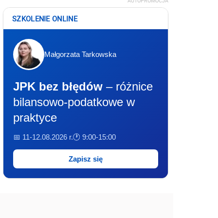
AUTOPROMOCJA
SZKOLENIE ONLINE
Małgorzata Tarkowska
JPK bez błędów
– różnice
bilansowo-podatkowe w
praktyce
📅 11-12.08.2026 r.
🕐 9:00-15:00
Zapisz się