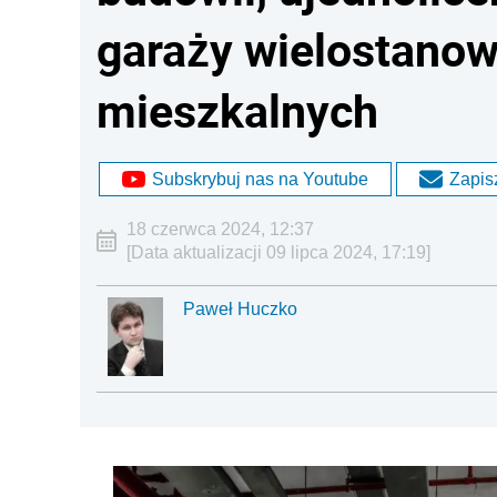
garaży wielostano
mieszkalnych
Subskrybuj nas na Youtube
Zapisz
18 czerwca 2024, 12:37
[Data aktualizacji 09 lipca 2024, 17:19]
Paweł Huczko