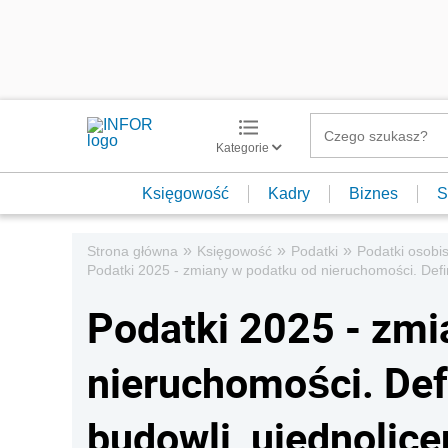
Kategorie
Księgowość
Kadry
Biznes
S
»
»
»
Strona główna
Księgowość
Podatki
Podatki osobis
Podatki 2025 - zmiany w podatku od nieruchomości. Def
Podatki 2025 - zmi
nieruchomości. Def
budowli, ujednolic