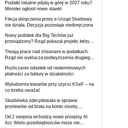
Podatki lokalne pójdą w górę w 2027 roku?
umowy cywilnoprawnej jedynym
Minister ogłosił nowe stawki
racjonalnym wyjściem
Fikcja doręczenia przez e-Urząd Skarbowy
nie działa. Decyzja pozostaje niedoręczona
Nowy podatek dla Big Techów już
przesądzony? Rząd pokazał projekt, który
może zmienić zasady gry w Polsce
Trwają prace nad zmianami w podatkach.
Rząd nie wyklucza podwyższenia drugiego
progu PIT
Rozliczanie odsetek od nieterminowych
płatności za faktury w działalności
Wyłudzenia towarów przy użyciu KSeF – na
co trzeba uważać
Skarbówka zdecydowała w sprawie
przelewów od brata na konto siostry.
Pieniądze z emerytury mamy wyglądały jak
Od 2 sierpnia wchodzą nowe przepisy AI
darowizna, ale podatku jednak nie będzie
Act. Wielu przedsiębiorców może nie