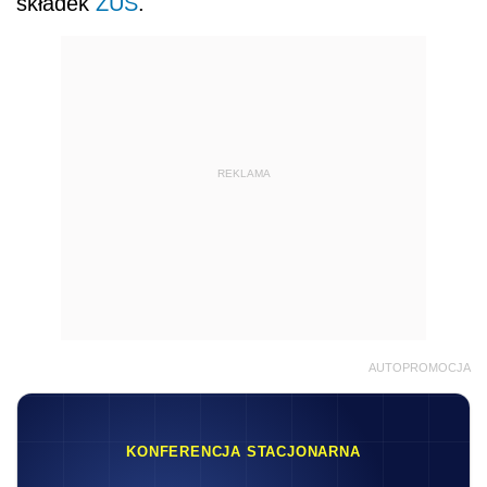
składek
ZUS
.
REKLAMA
AUTOPROMOCJA
KONFERENCJA STACJONARNA