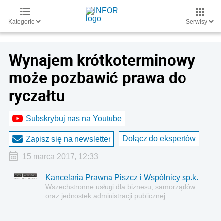
Kategorie
Serwisy
Wynajem krótkoterminowy
może pozbawić prawa do
ryczałtu
Subskrybuj nas na Youtube
Dołącz do ekspertów
Zapisz się na newsletter
15 marca 2017, 12:33
Kancelaria Prawna Piszcz i Wspólnicy sp.k.
Wszechstronne usługi dla biznesu, samorządów
oraz jednostek administracji publicznej.