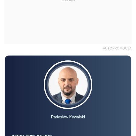
REKLAMA
AUTOPROMOCJA
Radosław Kowalski